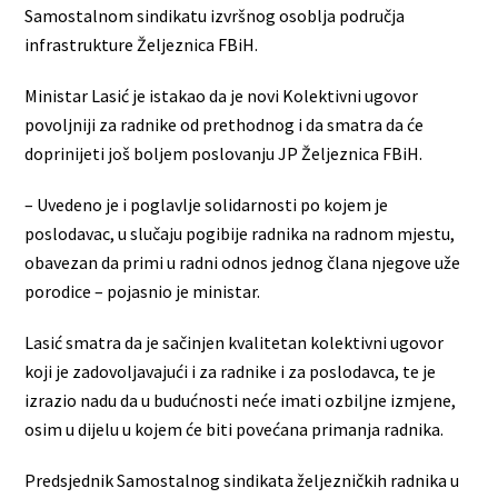
Samostalnom sindikatu izvršnog osoblja područja
infrastrukture Željeznica FBiH.
Ministar Lasić je istakao da je novi Kolektivni ugovor
povoljniji za radnike od prethodnog i da smatra da će
doprinijeti još boljem poslovanju JP Željeznica FBiH.
– Uvedeno je i poglavlje solidarnosti po kojem je
poslodavac, u slučaju pogibije radnika na radnom mjestu,
obavezan da primi u radni odnos jednog člana njegove uže
porodice – pojasnio je ministar.
Lasić smatra da je sačinjen kvalitetan kolektivni ugovor
koji je zadovoljavajući i za radnike i za poslodavca, te je
izrazio nadu da u budućnosti neće imati ozbiljne izmjene,
osim u dijelu u kojem će biti povećana primanja radnika.
Predsjednik Samostalnog sindikata željezničkih radnika u