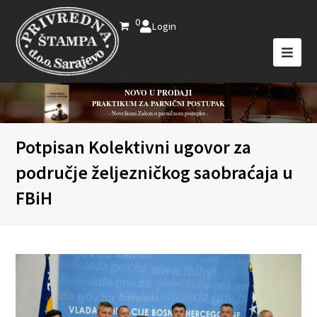
0
Login
NOVO U PRODAJI
PRAKTIKUM ZA PARNIČNI POSTUPAK
- Novelirani Zakon o parničnom postupku -
Potpisan Kolektivni ugovor za
područje željezničkog saobraćaja u
FBiH