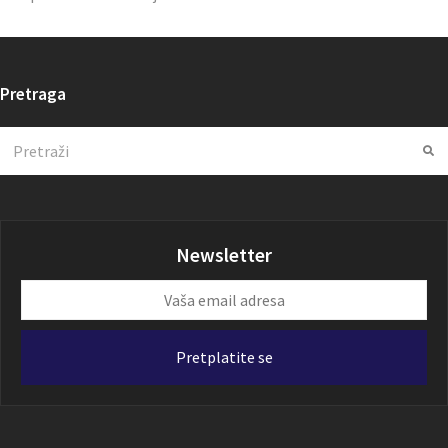
Pretraga
Search
Su
Newsletter
Vaša
email
adresa
Pretplatite se