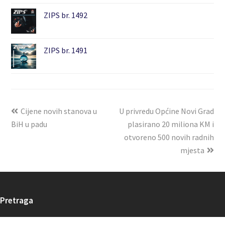
ZIPS br. 1492
ZIPS br. 1491
Cijene novih stanova u
U privredu Općine Novi Grad
BiH u padu
plasirano 20 miliona KM i
otvoreno 500 novih radnih
mjesta
Pretraga
Search