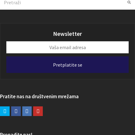
Su
Newsletter
Vaša
email
adresa
Pretplatite se
Pratite nas na društvenim mrežama
Pronađite nas!