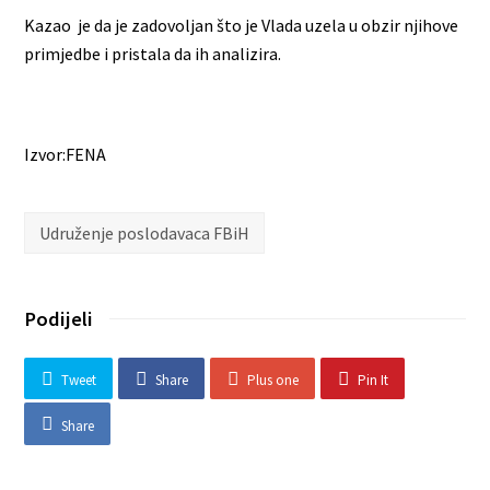
Kazao je da je zadovoljan što je Vlada uzela u obzir njihove
primjedbe i pristala da ih analizira.
Izvor:FENA
Udruženje poslodavaca FBiH
Podijeli
Tweet
Share
Plus one
Pin It
Share