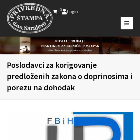
0
Login
NOVO U PRODAJI
PRAKTIKUM ZA PARNIČNI POSTUPAK
- Novelirani Zakon o parničnom postupku -
Poslodavci za korigovanje
predloženih zakona o doprinosima i
porezu na dohodak