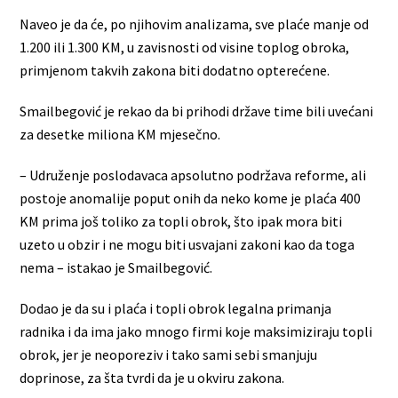
Naveo je da će, po njihovim analizama, sve plaće manje od
1.200 ili 1.300 KM, u zavisnosti od visine toplog obroka,
primjenom takvih zakona biti dodatno opterećene.
Smailbegović je rekao da bi prihodi države time bili uvećani
za desetke miliona KM mjesečno.
– Udruženje poslodavaca apsolutno podržava reforme, ali
postoje anomalije poput onih da neko kome je plaća 400
KM prima još toliko za topli obrok, što ipak mora biti
uzeto u obzir i ne mogu biti usvajani zakoni kao da toga
nema – istakao je Smailbegović.
Dodao je da su i plaća i topli obrok legalna primanja
radnika i da ima jako mnogo firmi koje maksimiziraju topli
obrok, jer je neoporeziv i tako sami sebi smanjuju
doprinose, za šta tvrdi da je u okviru zakona.