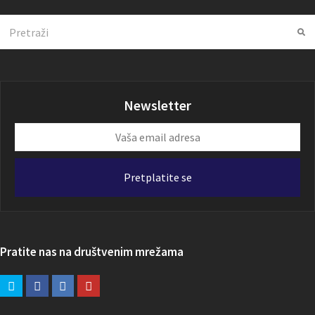
Search
Su
Newsletter
Vaša
email
adresa
Pretplatite se
Pratite nas na društvenim mrežama