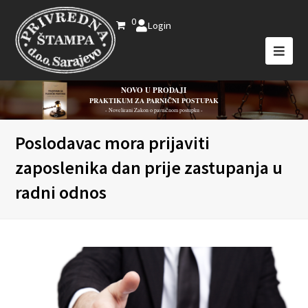
0
Login
NOVO U PRODAJI
PRAKTIKUM ZA PARNIČNI POSTUPAK
- Novelirani Zakon o parničnom postupku -
Poslodavac mora prijaviti
zaposlenika dan prije zastupanja u
radni odnos