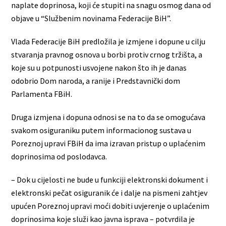
naplate doprinosa, koji će stupiti na snagu osmog dana od
objave u “Službenim novinama Federacije BiH”.
Vlada Federacije BiH predložila je izmjene i dopune u cilju
stvaranja pravnog osnova u borbi protiv crnog tržišta, a
koje su u potpunosti usvojene nakon što ih je danas
odobrio Dom naroda, a ranije i Predstavnički dom
Parlamenta FBiH.
Druga izmjena i dopuna odnosi se na to da se omogućava
svakom osiguraniku putem informacionog sustava u
Poreznoj upravi FBiH da ima izravan pristup o uplaćenim
doprinosima od poslodavca.
– Dok u cijelosti ne bude u funkciji elektronski dokument i
elektronski pečat osiguranik će i dalje na pismeni zahtjev
upućen Poreznoj upravi moći dobiti uvjerenje o uplaćenim
doprinosima koje služi kao javna isprava – potvrdila je