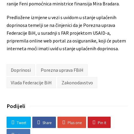
ranije Feni pomoćnica ministrice finansija Mira Bradara.
Predložene izmjene u vezi s uvidom u stanje uplaćenih
doprinosa temelji se na činjenici da je Porezna uprava
Federacije BiH, u suradnji s FAR projektom USAID-a,
pripremila online web portal za osiguranike, koji će putem
interneta moći imati uvid u stanje uplaćenih doprinosa.
Doprinosi
Porezna uprava FBiH
Vlada Federacije BiH
Zakonodavstvo
Podijeli
Tweet
Share
Plus one
Pin It