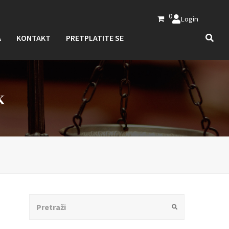
0
Login
A
KONTAKT
PRETPLATITE SE
K
Search
Submit