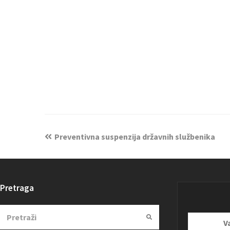
Preventivna suspenzija državnih službenika
Pretraga
Search
Submit
Vaša