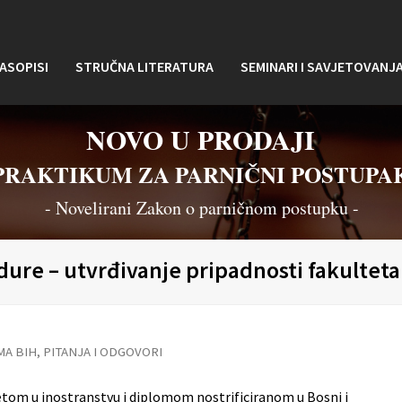
ASOPISI
STRUČNA LITERATURA
SEMINARI I SAVJETOVANJ
NOVO U PRODAJI
PRAKTIKUM ZA PARNIČNI POSTUPA
- Novelirani Zakon o parničnom postupku -
ure – utvrđivanje pripadnosti fakulteta
MA BIH
,
PITANJA I ODGOVORI
ltetom u inostranstvu i diplomom nostrificiranom u Bosni i