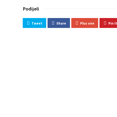
Podijeli
Tweet
Share
Plus one
Pin It