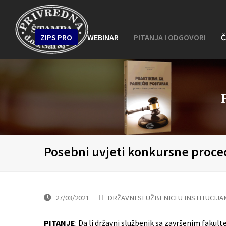
ZIPS PRO
WEBINAR
PITANJA I ODGOVORI
Č
Posebni uvjeti konkursne proced
27/03/2021
DRŽAVNI SLUŽBENICI U INSTITUCIJA
PITANJE
: Da li državni službenik sa završenim faku