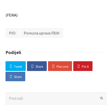
(FENA)
PIO
Porezna uprava FBiH
Podijeli
Tweet
Share
Plus one
Pin It
Share
Search
Submit