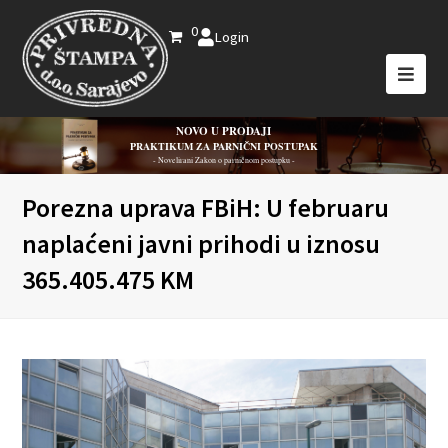
0
Login
NOVO U PRODAJI
PRAKTIKUM ZA PARNIČNI POSTUPAK
- Novelirani Zakon o parničnom postupku -
Porezna uprava FBiH: U februaru
naplaćeni javni prihodi u iznosu
365.405.475 KM