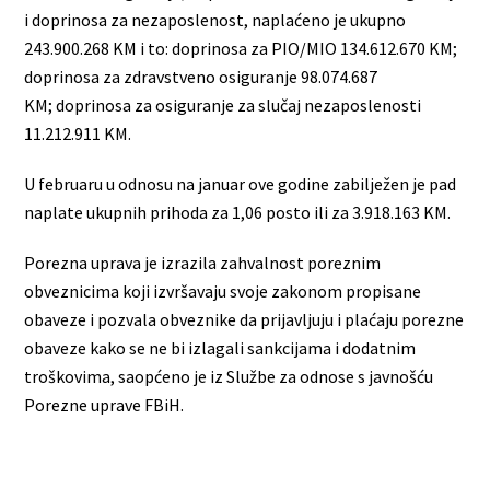
i doprinosa za nezaposlenost, naplaćeno je ukupno
243.900.268 KM i to: doprinosa za PIO/MIO 134.612.670 KM;
doprinosa za zdravstveno osiguranje 98.074.687
KM; doprinosa za osiguranje za slučaj nezaposlenosti
11.212.911 KM.
U februaru u odnosu na januar ove godine zabilježen je pad
naplate ukupnih prihoda za 1,06 posto ili za 3.918.163 KM.
Porezna uprava je izrazila zahvalnost poreznim
obveznicima koji izvršavaju svoje zakonom propisane
obaveze i pozvala obveznike da prijavljuju i plaćaju porezne
obaveze kako se ne bi izlagali sankcijama i dodatnim
troškovima, saopćeno je iz Službe za odnose s javnošću
Porezne uprave FBiH.