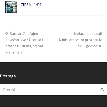
ZIPS br. 1491
Šarović: Značajno
Isplaćeni poticaji
povećan izvoz žitarica i
Ministarstva za privredu iz
brašna u Tursku, očuvati
2016. godine
aranžman
Pretraga
Search
Su