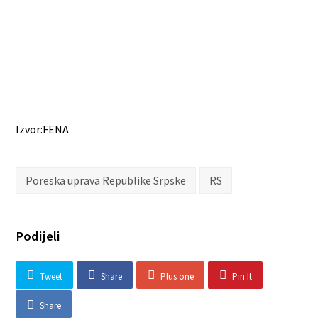
Izvor:FENA
Poreska uprava Republike Srpske
RS
Podijeli
Tweet
Share
Plus one
Pin It
Share