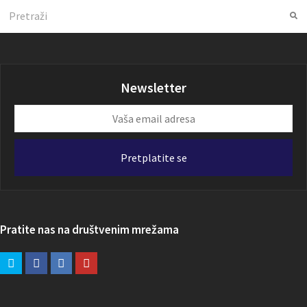
Search
Su
Newsletter
Vaša
email
adresa
Pretplatite se
Pratite nas na društvenim mrežama