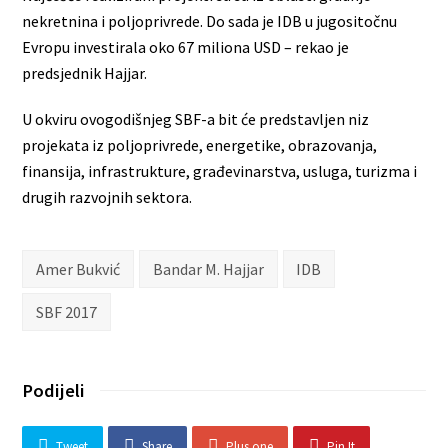
nekretnina i poljoprivrede. Do sada je IDB u jugositočnu
Evropu investirala oko 67 miliona USD – rekao je
predsjednik Hajjar.
U okviru ovogodišnjeg SBF-a bit će predstavljen niz
projekata iz poljoprivrede, energetike, obrazovanja,
finansija, infrastrukture, građevinarstva, usluga, turizma i
drugih razvojnih sektora.
Amer Bukvić
Bandar M. Hajjar
IDB
SBF 2017
Podijeli
Tweet
Share
Plus one
Pin It