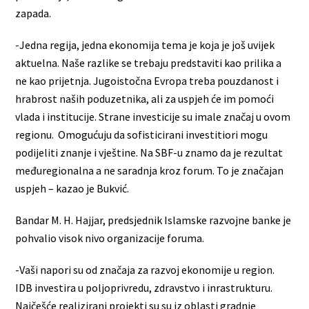
zapada.
-Jedna regija, jedna ekonomija tema je koja je još uvijek
aktuelna. Naše razlike se trebaju predstaviti kao prilika a
ne kao prijetnja. Jugoistočna Evropa treba pouzdanost i
hrabrost naših poduzetnika, ali za uspjeh će im pomoći
vlada i institucije. Strane investicije su imale značaj u ovom
regionu. Omogućuju da sofisticirani investitiori mogu
podijeliti znanje i vještine. Na SBF-u znamo da je rezultat
međuregionalna a ne saradnja kroz forum. To je značajan
uspjeh – kazao je Bukvić.
Bandar M. H. Hajjar, predsjednik Islamske razvojne banke je
pohvalio visok nivo organizacije foruma.
-Vaši napori su od značaja za razvoj ekonomije u region.
IDB investira u poljoprivredu, zdravstvo i inrastrukturu.
Najčešće realizirani projekti su su iz oblasti gradnje