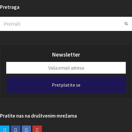
Pretraga
Search
Su
Newsletter
Vaša
email
adresa
Pretplatite se
Pratite nas na društvenim mrežama