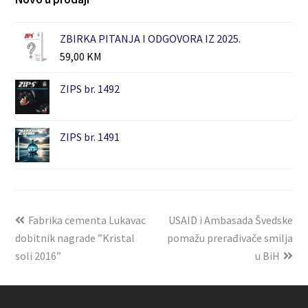
ZBIRKA PITANJA I ODGOVORA IZ 2025.
59,00
KM
ZIPS br. 1492
ZIPS br. 1491
Fabrika cementa Lukavac
USAID i Ambasada Švedske
dobitnik nagrade ”Kristal
pomažu prerađivače smilja
soli 2016”
u BiH