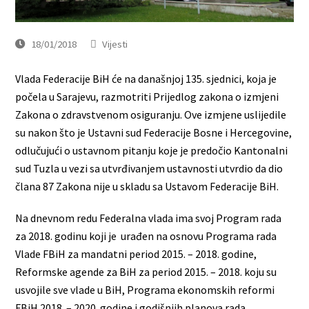
18/01/2018
Vijesti
Vlada Federacije BiH će na današnjoj 135. sjednici, koja je
počela u Sarajevu, razmotriti Prijedlog zakona o izmjeni
Zakona o zdravstvenom osiguranju. Ove izmjene uslijedile
su nakon što je Ustavni sud Federacije Bosne i Hercegovine,
odlučujući o ustavnom pitanju koje je predočio Kantonalni
sud Tuzla u vezi sa utvrđivanjem ustavnosti utvrdio da dio
člana 87 Zakona nije u skladu sa Ustavom Federacije BiH.
Na dnevnom redu Federalna vlada ima svoj Program rada
za 2018. godinu koji je urađen na osnovu Programa rada
Vlade FBiH za mandatni period 2015. – 2018. godine,
Reformske agende za BiH za period 2015. – 2018. koju su
usvojile sve vlade u BiH, Programa ekonomskih reformi
FBiH 2018. – 2020. godine i godišnjih planova rada