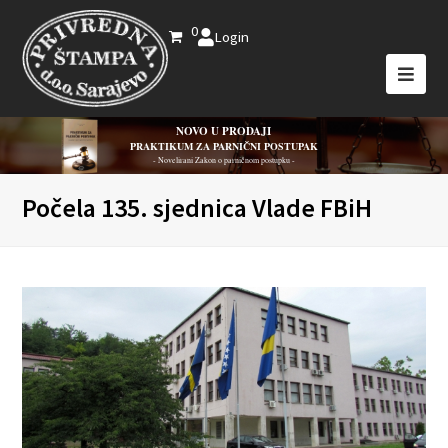
0
Login
NOVO U PRODAJI
PRAKTIKUM ZA PARNIČNI POSTUPAK
- Novelirani Zakon o parničnom postupku -
Počela 135. sjednica Vlade FBiH