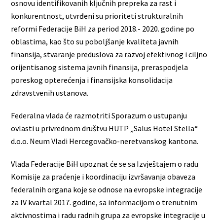
osnovu identifikovanih ključnih prepreka za rast i
konkurentnost, utvrđeni su prioriteti strukturalnih
reformi Federacije BiH za period 2018.- 2020. godine po
oblastima, kao što su poboljšanje kvaliteta javnih
finansija, stvaranje preduslova za razvoj efektivnog i ciljno
orijentisanog sistema javnih finansija, preraspodjela
poreskog opterećenja i finansijska konsolidacija
zdravstvenih ustanova.
Federalna vlada će razmotriti Sporazum o ustupanju
ovlasti u privrednom društvu HUTP „Salus Hotel Stella“
d.o.o. Neum Vladi Hercegovačko-neretvanskog kantona.
Vlada Federacije BiH upoznat će se sa Izvještajem o radu
Komisije za praćenje i koordinaciju izvršavanja obaveza
federalnih organa koje se odnose na evropske integracije
za IV kvartal 2017. godine, sa informacijom o trenutnim
aktivnostima i radu radnih grupa za evropske integracije u