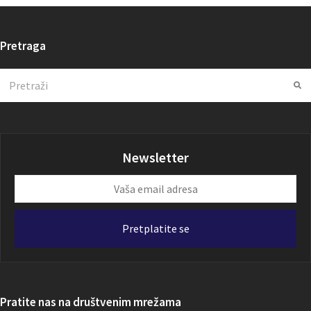
Pretraga
Search
Su
Newsletter
Vaša
email
adresa
Pretplatite se
Pratite nas na društvenim mrežama