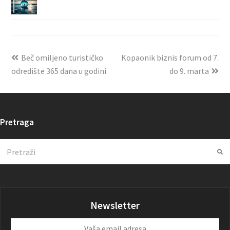
Beč omiljeno turističko
Kopaonik biznis forum od 7.
odredište 365 dana u godini
do 9. marta
Pretraga
Search
Su
Newsletter
Vaša