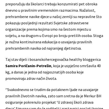
preporučuju da školarci trebaju konzumirati pet obroka
dnevno u pravilnim vremenskim razmacima. Nažalost,
prehrambene navike djece u našoj zemlji su nepravilne što
pokazuju posljednji rezultati Svjetske zdravstvene
organizacije prema kojima smo na šestom mjestu u
svijetu, a na drugom u Evropi po broju pretilih osoba. Stoga
je nužna kontinuirana edukacija o usvajanju pravilnih
prehrambenih navika od najranijeg djetinstva.
Taj stav dijeli i bosanskohercegovačka healthy bloggerica
Samira Poričanin-Petrešin
, koja je uspješno smršavila 40
kg, a danas je jedna od najpoznatijih osoba koje
promoviraju zdrav način života.
‘’Svakodnevno se trudim da potaknem ljude na usvajanje
pravilnih životnih navika, zato sam sretna da je Merkur BH
osiguranje pokrenulo projekat ‘U zdravoj školi zdrava
djeca’. Sigurna sam da će roditelji i nastavnici poslati brojne