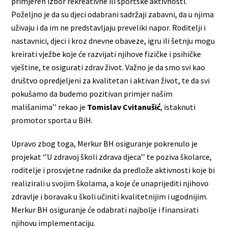
primjeren izbor rekreativne ili sportske aktivnosti.
Poželjno je da su djeci odabrani sadržaji zabavni, da u njima
uživaju i da im ne predstavljaju preveliki napor. Roditelji i
nastavnici, djeci i kroz dnevne obaveze, igru ili šetnju mogu
kreirati vježbe koje će razvijati njihove fizičke i psihičke
vještine, te osigurati zdrav život. Važno je da smo svi kao
društvo opredjeljeni za kvalitetan i aktivan život, te da svi
pokušamo da budemo pozitivan primjer našim
mališanima’’ rekao je
Tomislav Cvitanušić
, istaknuti
promotor sporta u BiH.
Upravo zbog toga, Merkur BH osiguranje pokrenulo je
projekat ‘’U zdravoj školi zdrava djeca’’ te poziva školarce,
roditelje i prosvjetne radnike da predlože aktivnosti koje bi
realizirali u svojim školama, a koje će unaprijediti njihovo
zdravlje i boravak u školi učiniti kvalitetnijim i ugodnijim.
Merkur BH osiguranje će odabrati najbolje i finansirati
njihovu implementaciju.