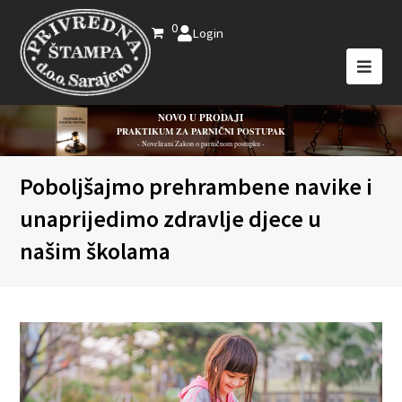
0
Login
NOVO U PRODAJI
PRAKTIKUM ZA PARNIČNI POSTUPAK
- Novelirani Zakon o parničnom postupku -
Poboljšajmo prehrambene navike i
unaprijedimo zdravlje djece u
našim školama