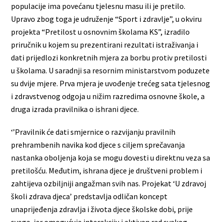
populacije ima povećanu tjelesnu masu ili je pretilo.
Upravo zbog toga je udruženje “Sport i zdravlje”, u okviru
projekta “Pretilost u osnovnim školama KS”, izradilo
priručnik u kojem su prezentirani rezultati istraživanja i
dati prijedlozi konkretnih mjera za borbu protiv pretilosti
u školama. U saradnji sa resornim ministarstvom poduzete
su dvije mjere. Prva mjera je uvođenje trećeg sata tjelesnog
i zdravstvenog odgoja u nižim razredima osnovne škole, a
druga izrada pravilnika o ishrani djece.
‘’Pravilnik će dati smjernice o razvijanju pravilnih
prehrambenih navika kod djece s ciljem sprečavanja
nastanka oboljenja koja se mogu dovesti u direktnu veza sa
pretilošću. Međutim, ishrana djece je društveni problem i
zahtijeva ozbiljniji angažman svih nas. Projekat ‘U zdravoj
školi zdrava djeca’ predstavlja odličan koncept
unaprijeđenja zdravlja i života djece školske dobi, prije