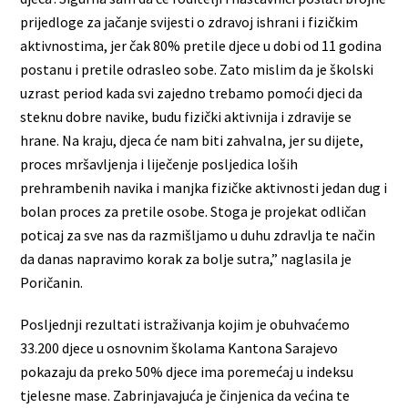
prijedloge za jačanje svijesti o zdravoj ishrani i fizičkim
aktivnostima, jer čak 80% pretile djece u dobi od 11 godina
postanu i pretile odrasleo sobe. Zato mislim da je školski
uzrast period kada svi zajedno trebamo pomoći djeci da
steknu dobre navike, budu fizički aktivnija i zdravije se
hrane. Na kraju, djeca će nam biti zahvalna, jer su dijete,
proces mršavljenja i liječenje posljedica loših
prehrambenih navika i manjka fizičke aktivnosti jedan dug i
bolan proces za pretile osobe. Stoga je projekat odličan
poticaj za sve nas da razmišljamo u duhu zdravlja te način
da danas napravimo korak za bolje sutra,” naglasila je
Poričanin.
Posljednji rezultati istraživanja kojim je obuhvaćemo
33.200 djece u osnovnim školama Kantona Sarajevo
pokazaju da preko 50% djece ima poremećaj u indeksu
tjelesne mase. Zabrinjavajuća je činjenica da većina te