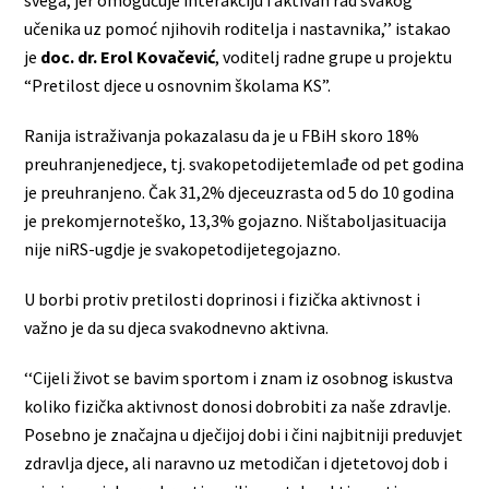
svega, jer omogućuje interakciju i aktivan rad svakog
učenika uz pomoć njihovih roditelja i nastavnika,’’ istakao
je
doc. dr. Erol Kovačević
, voditelj radne grupe u projektu
“Pretilost djece u osnovnim školama KS”.
Ranija istraživanja pokazalasu da je u FBiH skoro 18%
preuhranjenedjece, tj. svakopetodijetemlađe od pet godina
je preuhranjeno. Čak 31,2% djeceuzrasta od 5 do 10 godina
je prekomjernoteško, 13,3% gojazno. Ništaboljasituacija
nije niRS-ugdje je svakopetodijetegojazno.
U borbi protiv pretilosti doprinosi i fizička aktivnost i
važno je da su djeca svakodnevno aktivna.
‘‘Cijeli život se bavim sportom i znam iz osobnog iskustva
koliko fizička aktivnost donosi dobrobiti za naše zdravlje.
Posebno je značajna u dječijoj dobi i čini najbitniji preduvjet
zdravlja djece, ali naravno uz metodičan i djetetovoj dob i