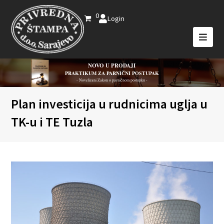
0
Login
NOVO U PRODAJI
PRAKTIKUM ZA PARNIČNI POSTUPAK
- Novelirani Zakon o parničnom postupku -
Plan investicija u rudnicima uglja u
TK-u i TE Tuzla