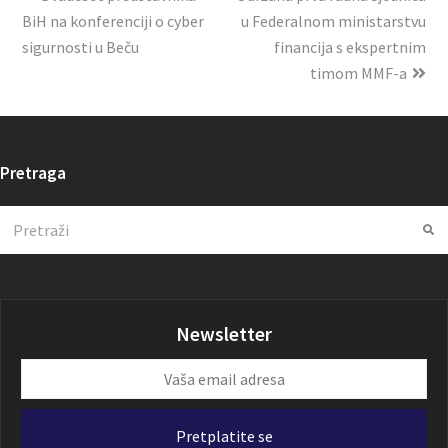
BiH na konferenciji o cyber
u Federalnom ministarstvu
sigurnosti u Beču
financija s ekspertnim
timom MMF-a
Pretraga
Search
Su
Newsletter
Vaša
email
adresa
Pretplatite se