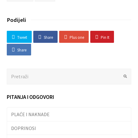
Podijeli
Tweet
Share
Plus one
Pin It
Share
Search
Submit
PITANJA I ODGOVORI
PLAĆE I NAKNADE
DOPRINOSI