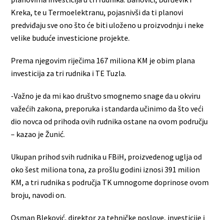
Kreka, te u Termoelektranu, pojasnivši da ti planovi
predviđaju sve ono što će biti uloženo u proizvodnju i neke
velike buduće investicione projekte.
Prema njegovim riječima 167 miliona KM je obim plana
investicija za tri rudnika i TE Tuzla.
-Važno je da mi kao društvo smognemo snage da u okviru
važećih zakona, preporuka i standarda učinimo da što veći
dio novca od prihoda ovih rudnika ostane na ovom području
– kazao je Žunić.
Ukupan prihod svih rudnika u FBiH, proizvedenog uglja od
oko šest miliona tona, za prošlu godini iznosi 391 milion
KM, a tri rudnika s područja TK umnogome doprinose ovom
broju, navodi on.
Osman Bleković, direktor za tehničke poslove, investicije i