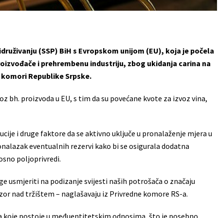
idruživanju (SSP) BiH s Evropskom unijom (EU), koja je počela
roizvođače i prehrembenu industriju, zbog ukidanja carina na
j komori Republike Srpske.
voz bh. proizvoda u EU, s tim da su povećane kvote za izvoz vina,
cije i druge faktore da se aktivno uključe u pronalaženje mjera u
ronalazak eventualnih rezervi kako bi se osigurala dodatna
osno poljoprivredi.
e usmjeriti na podizanje svijesti naših potrošača o značaju
zor nad tržištem – naglašavaju iz Privredne komore RS-a.
era koje postoje u međuentitetskim odnosima, što je posebno