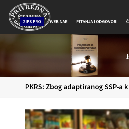
ZIPS PRO
WEBINAR
PITANJA I ODGOVORI
Č
PKRS: Zbog adaptiranog SSP-a ku