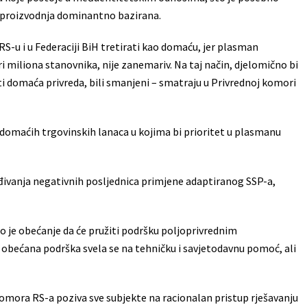
na proizvodnja dominantno bazirana.
 RS-u i u Federaciji BiH tretirati kao domaću, jer plasman
iri miliona stanovnika, nije zanemariv. Na taj način, djelomično bi
i domaća privreda, bili smanjeni – smatraju u Privrednoj komori
j domaćih trgovinskih lanaca u kojima bi prioritet u plasmanu
eđivanja negativnih posljednica primjene adaptiranog SSP-a,
 je obećanje da će pružiti podršku poljoprivrednim
u, obećana podrška svela se na tehničku i savjetodavnu pomoć, ali
komora RS-a poziva sve subjekte na racionalan pristup rješavanju