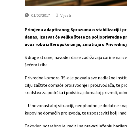
01/02/2017
Vijesti
Primjena adaptiranog Sprazuma o stabilizaciji i pr
danas, izazvat će velike štete za poljoprivredne p
uvoz roba iz Evropske unije, smatraju u Privredno
S druge strane, navode i da se zadržavaju carine na iz
šećera i ribe.
Privredna komora RS-a je pozvala sve nadležne institu
cilju zaštite domaće proizvodnje i proizvođača, te p
sredstva za podršku i podsticaj domaćoj privredi, odn
– U novonastaloj situaciji, neophodno je dodatne snag
kupovine domaćih proizvoda, te uspostaviti bolji nad
Također, potrebno je raditi na prevazilaženju barij