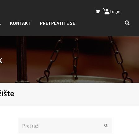
0
Login
A
KONTAKT
PRETPLATITE SE
K
ište
Search
Submit