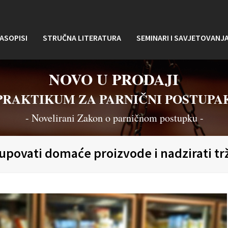
ASOPISI
STRUČNA LITERATURA
SEMINARI I SAVJETOVANJ
NOVO U PRODAJI
PRAKTIKUM ZA PARNIČNI POSTUPA
- Novelirani Zakon o parničnom postupku -
povati domaće proizvode i nadzirati trž