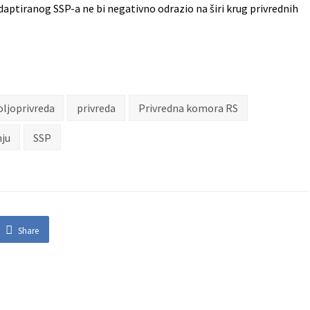
aptiranog SSP-a ne bi negativno odrazio na širi krug privrednih
oljoprivreda
privreda
Privredna komora RS
nju
SSP
Share