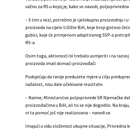
važno za RS u kojoj je, kako se navodi, poljoprivred
– S tim u vezi, potrebno je cjelokupnu proizvodnju i u
proizvoda na cijelo tržište BiH, koje broji gotovo čet
gubici, koje će primjenom adaptiranog SSP-a pretrpit
RS-a.
Osim toga, aktivnosti bi trebalo usmjeriti i na razvo
proizvoda imali domaći proizvođači.
Podsjećaju da ranije preduzete mjere u cilju predupr
nažalost, nisu dale očekivane rezultate.
– Naime, Ministarstvo poljoprivrede SR Njemačke dalo
proizvođačima u BiH, ali to se nije dogodilo. Na kraj
ni ta pomoć još nije realizovana – navodi se.
Imajući u vidu složenost ukupne situacije, Privredna 