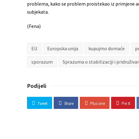
problema, kako se problem proistekao iz primjene ad
subjekata.
(Fena)
EU
Europska unija
kupujmo domaće
p
sporazum
Sprazuma o stabilizaciji i pridruživa
Podijeli
Tweet
Share
Plus one
Pin It