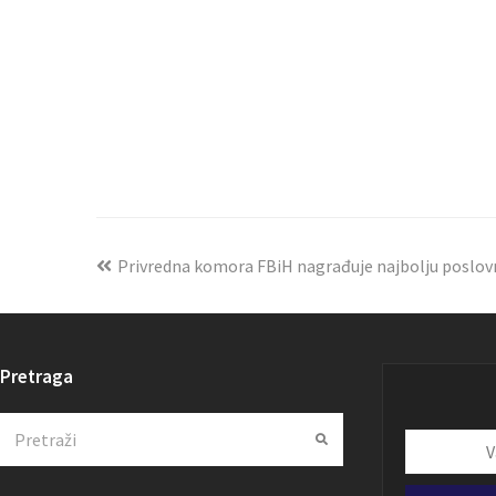
Privredna komora FBiH nagrađuje najbolju poslovn
Pretraga
Search
Submit
Vaša
email