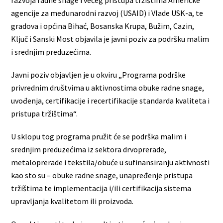
razvoja radne snage i većeg pristupa tržištima Američke
agencije za međunarodni razvoj (USAID) i Vlade USK-a, te
gradova i općina Bihać, Bosanska Krupa, Bužim, Cazin,
Ključ i Sanski Most objavila je javni poziv za podršku malim
i srednjim preduzećima.
Javni poziv objavljen je u okviru „Programa podrške
privrednim društvima u aktivnostima obuke radne snage,
uvođenja, certifikacije i recertifikacije standarda kvaliteta i
pristupa tržištima“.
U sklopu tog programa pružit će se podrška malim i
srednjim preduzećima iz sektora drvoprerade,
metaloprerade i tekstila/obuće u sufinansiranju aktivnosti
kao sto su – obuke radne snage, unapređenje pristupa
tržištima te implementacija i/ili certifikacija sistema
upravljanja kvalitetom ili proizvoda.