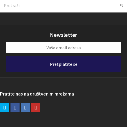
Search
Su
Newsletter
Vaša
email
adresa
Pretplatite se
Pratite nas na društvenim mrežama