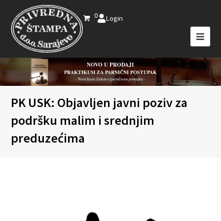
0
Login
NOVO U PRODAJI
PRAKTIKUM ZA PARNIČNI POSTUPAK
- Novelirani Zakon o parničnom postupku -
PK USK: Objavljen javni poziv za
podršku malim i srednjim
preduzećima