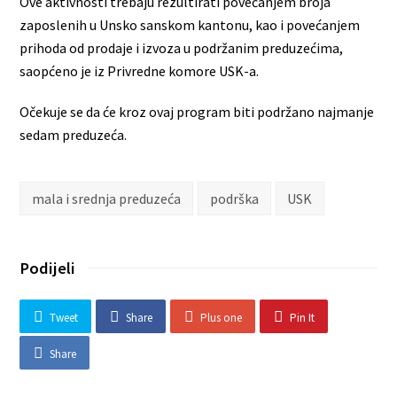
Ove aktivnosti trebaju rezultirati povećanjem broja
zaposlenih u Unsko sanskom kantonu, kao i povećanjem
prihoda od prodaje i izvoza u podržanim preduzećima,
saopćeno je iz Privredne komore USK-a.
Očekuje se da će kroz ovaj program biti podržano najmanje
sedam preduzeća.
mala i srednja preduzeća
podrška
USK
Podijeli
Tweet
Share
Plus one
Pin It
Share