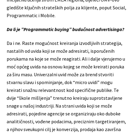
gledište ključnih strateških polja za klijente, poput Social,
Programmatic i Mobile.
Da li je ”Programmatic buying” budućnost advertisinga?
Da i ne. Raste mogućnost kreiranja izvodljivih strategija,
nastalih od uvida koji se može adresirati, isporučenih
porukama na koje se može reagirati. Ali i dalje vjerujemo u
moć općeg uvida na osnovu kojeg se može kreirati poruka
za širu masu. Univerzalni uvid može za brend stvoriti
stvarnu slavu i spominjanje, dok “micro uvidi” mogu
kreirati snažnu relevantnost kod specifične publike. Te
dvije “škole mišljenja” trenutno kreiraju suprotstavljene
snage u našoj industriji. Na strani uvida koji se može
adresirati, pojedine agencije se organiziraju oko duboke
analitičnosti, vođene podacima, preciznim targetiranjem,
a njihov sveukupni cilj je konverzija, prodaja kao završna