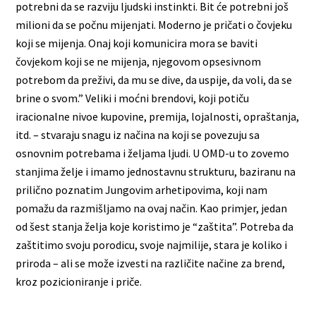
potrebni da se razviju ljudski instinkti. Bit će potrebni još
milioni da se počnu mijenjati. Moderno je pričati o čovjeku
koji se mijenja. Onaj koji komunicira mora se baviti
čovjekom koji se ne mijenja, njegovom opsesivnom
potrebom da preživi, da mu se dive, da uspije, da voli, da se
brine o svom.” Veliki i moćni brendovi, koji potiču
iracionalne nivoe kupovine, premija, lojalnosti, opraštanja,
itd. – stvaraju snagu iz načina na koji se povezuju sa
osnovnim potrebama i željama ljudi. U OMD-u to zovemo
stanjima želje i imamo jednostavnu strukturu, baziranu na
prilično poznatim Jungovim arhetipovima, koji nam
pomažu da razmišljamo na ovaj način. Kao primjer, jedan
od šest stanja želja koje koristimo je “zaštita”. Potreba da
zaštitimo svoju porodicu, svoje najmilije, stara je koliko i
priroda – ali se može izvesti na različite načine za brend,
kroz pozicioniranje i priče.