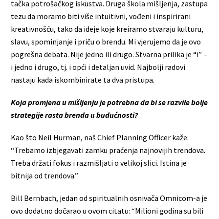
tačka potrošačkog iskustva. Druga škola mišljenja, zastupa
tezu da moramo biti više intuitivni, vođeni i inspirirani
kreativnošću, tako da ideje koje kreiramo stvaraju kulturu,
slavu, spominjanje i priču o brendu. Mi vjerujemo da je ovo
pogrešna debata. Nije jedno ili drugo. Stvarna prilika je “i” –
i jedno i drugo, tj. i opći i detaljan uvid. Najbolji radovi
nastaju kada iskombinirate ta dva pristupa.
Koja promjena u mišljenju je potrebna da bi se razvile bolje
strategije rasta brenda u budućnosti?
Kao što Neil Hurman, naš Chief Planning Officer kaže:
“Trebamo izbjegavati zamku praćenja najnovijih trendova.
Treba držati fokus i razmišljati o velikoj slici. Istina je
bitnija od trendova.”
Bill Bernbach, jedan od spiritualnih osnivača Omnicom-a je
ovo dodatno dočarao u ovom citatu: “Milioni godina su bili