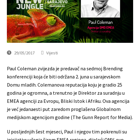
29/05/2017
Vijesti
Paul Coleman zvijezda je predavač na sedmoj Brending
konferenciji koja će biti održana 2. juna u sarajevskom
Domu mladih. Colemanova reputacija koju je gradio 25
godina je ogromna, a trenutno je Direktor za suradnju u
EMEA agenciji za Evropu, Bliski Istok i Afriku. Ova agencija
je već jedanaesti put zaredom proglašena Globalnom
medijskom agencijom godine (The Gunn Report for Media).
U posljednjih šest mjeseci, Paul i njegov tim pokrenuli su
inicijativu učenja širom EMEA regiona, dijeleći OMV-ovo