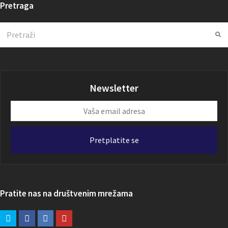
Pretraga
Search
Su
Newsletter
Vaša
email
adresa
Pretplatite se
Pratite nas na društvenim mrežama