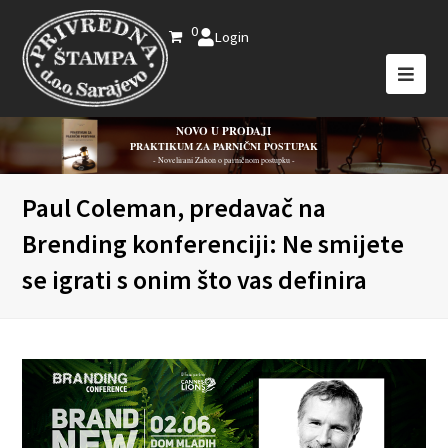
0
Login
NOVO U PRODAJI
PRAKTIKUM ZA PARNIČNI POSTUPAK
- Novelirani Zakon o parničnom postupku -
Paul Coleman, predavač na
Brending konferenciji: Ne smijete
se igrati s onim što vas definira