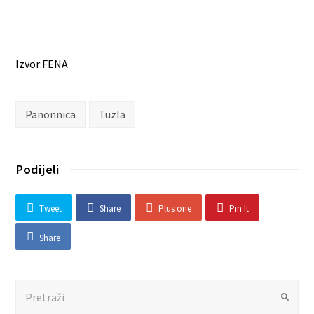
Izvor:FENA
Panonnica
Tuzla
Podijeli
Tweet
Share
Plus one
Pin It
Share
Search
Submit