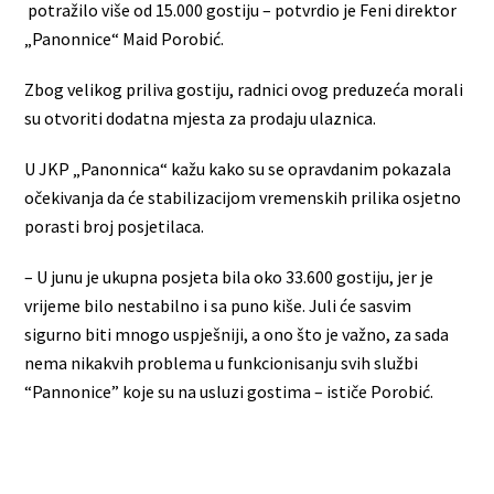
potražilo više od 15.000 gostiju – potvrdio je Feni direktor
„Panonnice“ Maid Porobić.
Zbog velikog priliva gostiju, radnici ovog preduzeća morali
su otvoriti dodatna mjesta za prodaju ulaznica.
U JKP „Panonnica“ kažu kako su se opravdanim pokazala
očekivanja da će stabilizacijom vremenskih prilika osjetno
porasti broj posjetilaca.
– U junu je ukupna posjeta bila oko 33.600 gostiju, jer je
vrijeme bilo nestabilno i sa puno kiše. Juli će sasvim
sigurno biti mnogo uspješniji, a ono što je važno, za sada
nema nikakvih problema u funkcionisanju svih službi
“Pannonice” koje su na usluzi gostima – ističe Porobić.