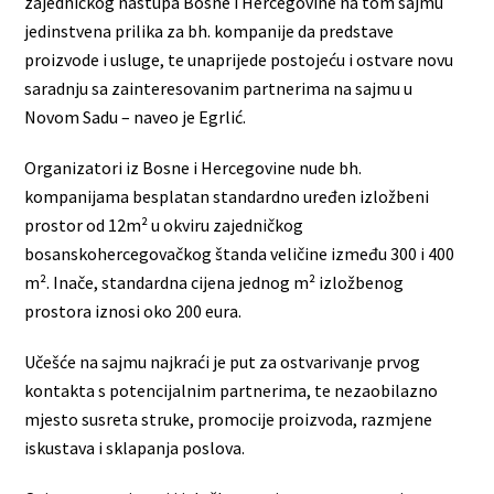
zajedničkog nastupa Bosne i Hercegovine na tom sajmu
jedinstvena prilika za bh. kompanije da predstave
proizvode i usluge, te unaprijede postojeću i ostvare novu
saradnju sa zainteresovanim partnerima na sajmu u
Novom Sadu – naveo je Egrlić.
Organizatori iz Bosne i Hercegovine nude bh.
kompanijama besplatan standardno uređen izložbeni
prostor od 12m² u okviru zajedničkog
bosanskohercegovačkog štanda veličine između 300 i 400
m². Inače, standardna cijena jednog m² izložbenog
prostora iznosi oko 200 eura.
Učešće na sajmu najkraći je put za ostvarivanje prvog
kontakta s potencijalnim partnerima, te nezaobilazno
mjesto susreta struke, promocije proizvoda, razmjene
iskustava i sklapanja poslova.