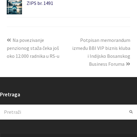
ZIPS br. 1491
Na povezivanje
Potpisan memorandum
penzionog staža čeka još
između BBI VIP biznis kluba
oko 12.000 radnika u RS-u
i Indijsko Bosanskog
Business Foruma
Pretraga
Search
Su