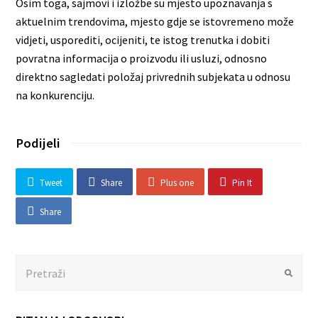
Osim toga, sajmovi i izložbe su mjesto upoznavanja s
aktuelnim trendovima, mjesto gdje se istovremeno može
vidjeti, usporediti, ocijeniti, te istog trenutka i dobiti
povratna informacija o proizvodu ili usluzi, odnosno
direktno sagledati položaj privrednih subjekata u odnosu
na konkurenciju.
Podijeli
Tweet
Share
Plus one
Pin It
Share
Search
Submit