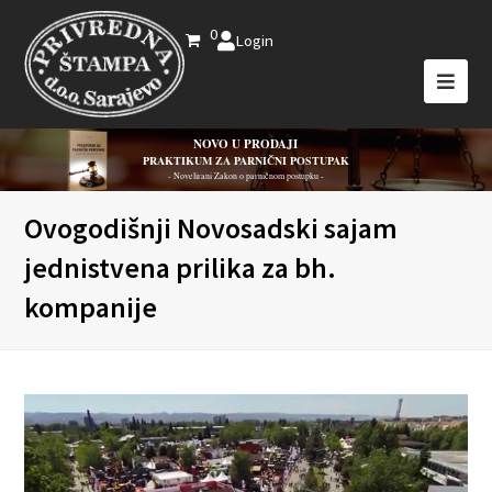
0
Login
NOVO U PRODAJI
PRAKTIKUM ZA PARNIČNI POSTUPAK
- Novelirani Zakon o parničnom postupku -
Ovogodišnji Novosadski sajam
jednistvena prilika za bh.
kompanije