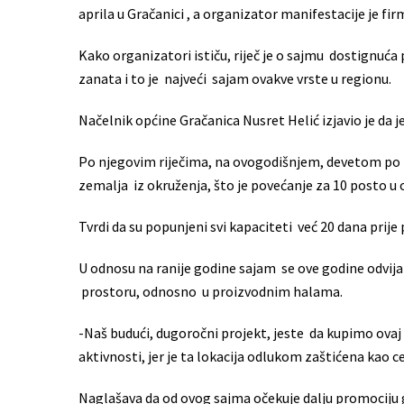
aprila u Gračanici , a organizator manifestacije je f
Kako organizatori ističu, riječ je o sajmu dostignuća
zanata i to je najveći sajam ovakve vrste u regionu.
Načelnik općine Gračanica Nusret Helić izjavio je da 
Po njegovim riječima, na ovogodišnjem, devetom po 
zemalja iz okruženja, što je povećanje za 10 posto u
Tvrdi da su popunjeni svi kapaciteti već 20 dana prije
U odnosu na ranije godine sajam se ove godine odvija
prostoru, odnosno u proizvodnim halama.
-Naš budući, dugoročni projekt, jeste da kupimo ovaj
aktivnosti, jer je ta lokacija odlukom zaštićena kao ce
Naglašava da od ovog sajma očekuje dalju promociju g