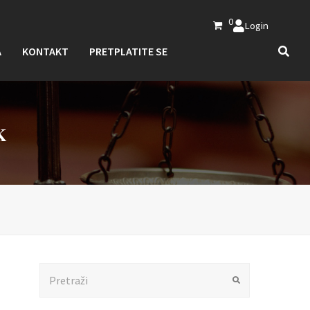
0
Login
A
KONTAKT
PRETPLATITE SE
K
Search
Submit