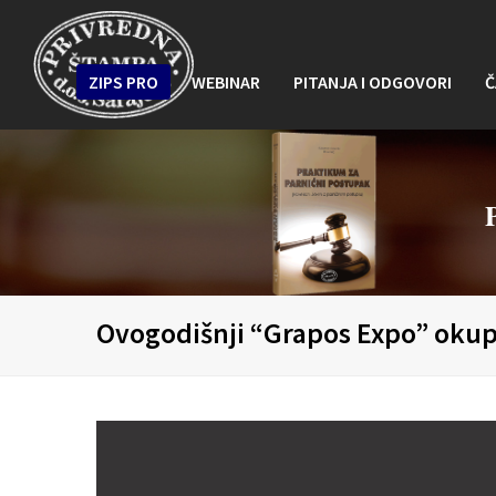
ZIPS PRO
WEBINAR
PITANJA I ODGOVORI
Č
Ovogodišnji “Grapos Expo” okupi