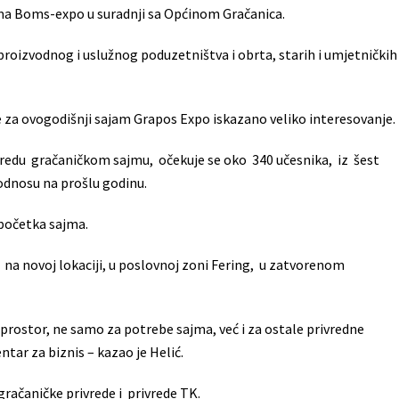
irma Boms-expo u suradnji sa Općinom Gračanica.
 proizvodnog i uslužnog poduzetništva i obrta, starih i umjetničkih
je za ovogodišnji sajam Grapos Expo iskazano veliko interesovanje.
redu gračaničkom sajmu, očekuje se oko 340 učesnika, iz šest
 odnosu na prošlu godinu.
 početka sajma.
 na novoj lokaciji, u poslovnoj zoni Fering, u zatvorenom
 prostor, ne samo za potrebe sajma, već i za ostale privredne
ntar za biznis – kazao je Helić.
račaničke privrede i privrede TK.