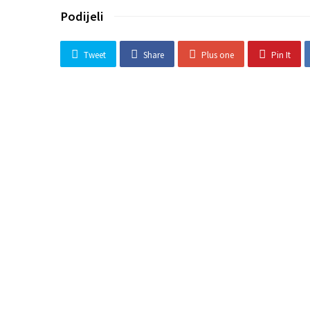
Podijeli
Tweet
Share
Plus one
Pin It