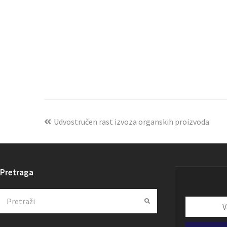
Udvostručen rast izvoza organskih proizvoda
Pretraga
Search
Submit
Vaša
email