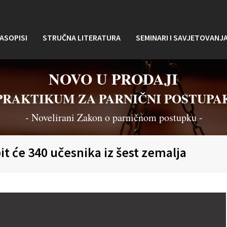
ASOPISI
STRUČNA LITERATURA
SEMINARI I SAVJETOVANJ
NOVO U PRODAJI
PRAKTIKUM ZA PARNIČNI POSTUPA
- Novelirani Zakon o parničnom postupku -
t će 340 učesnika iz šest zemalja