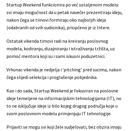
Startup Weekend funkcionira po već ustaljenom modelu:
svi imaju mogućnost da u petak navečer prezentiraju ideju,
nakon čega se timovi formiraju oko najboljih ideja
(odabranih od svih sudionika), priopćeno je iz Intere.
Ostatak vikenda timovi radi na kreiranju poslovnog
modela, kodiranju, dizajniranju i istraživanju tržišta, uz
pomoć mentora koji su i sami iskusni poduzetnici.
Vrhunac vikenda je nedjelja i ‘pitching’ pred sucima, nakon
čega slijedi selekcija i proglašenje pobjednika.
Kao i do sada, Startup Weekend je fokusiran na poslovne
ideje temeljene na informacijskim tehnologijama (IT), no
to ne isključuje ideje iz bilo kojeg drugog područja koje u
svom poslovnom modelu primjenjuju IT tehnologije.
Prijaviti se mogu svi koji žele sudjelovati, bez obzira imaju