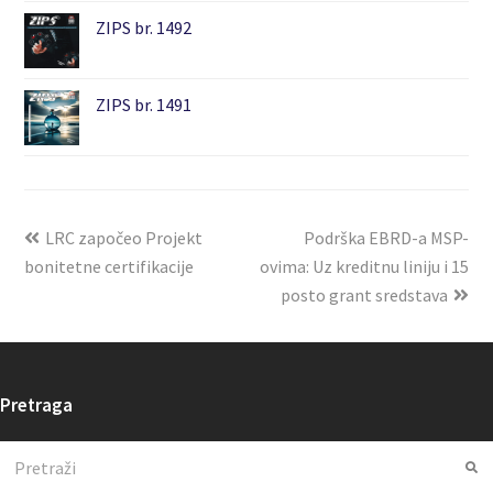
ZIPS br. 1492
ZIPS br. 1491
LRC započeo Projekt
Podrška EBRD-a MSP-
bonitetne certifikacije
ovima: Uz kreditnu liniju i 15
posto grant sredstava
Pretraga
Search
Su