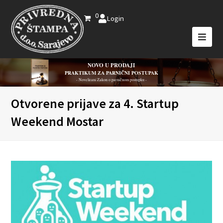
0
Login
NOVO U PRODAJI
PRAKTIKUM ZA PARNIČNI POSTUPAK
- Novelirani Zakon o parničnom postupku -
Otvorene prijave za 4. Startup
Weekend Mostar