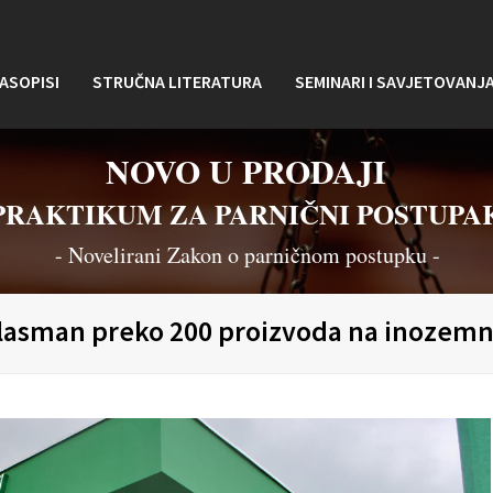
ASOPISI
STRUČNA LITERATURA
SEMINARI I SAVJETOVANJ
NOVO U PRODAJI
PRAKTIKUM ZA PARNIČNI POSTUPA
- Novelirani Zakon o parničnom postupku -
asman preko 200 proizvoda na inozemno