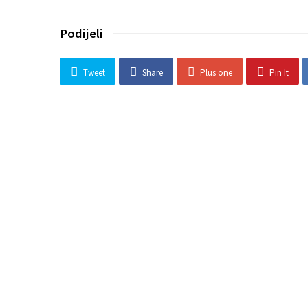
Podijeli
Tweet
Share
Plus one
Pin It