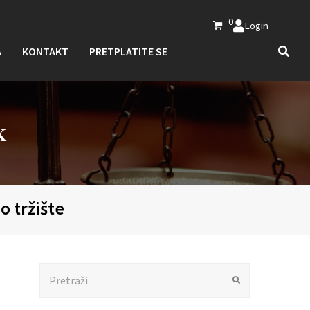
0
Login
A
KONTAKT
PRETPLATITE SE
K
 tržište
Search
Submit