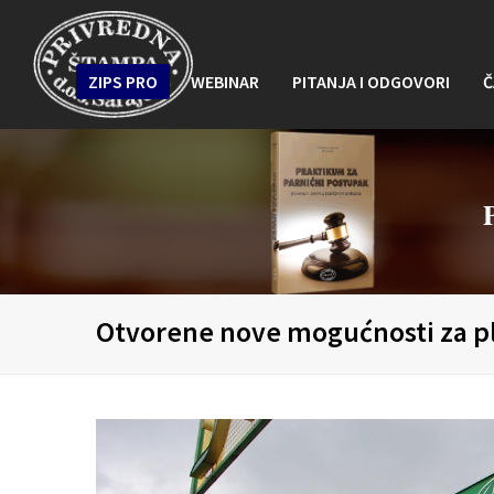
ZIPS PRO
WEBINAR
PITANJA I ODGOVORI
Č
Otvorene nove mogućnosti za pl