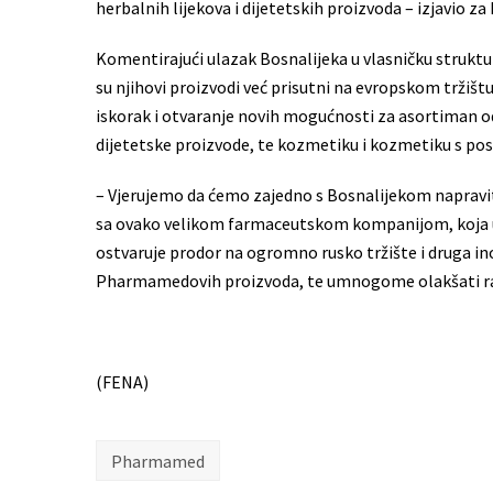
herbalnih lijekova i dijetetskih proizvoda – izjavio 
Komentirajući ulazak Bosnalijeka u vlasničku struktu
su njihovi proizvodi već prisutni na evropskom tržištu,
iskorak i otvaranje novih mogućnosti za asortiman od
dijetetske proizvode, te kozmetiku i kozmetiku s 
– Vjerujemo da ćemo zajedno s Bosnalijekom napraviti
sa ovako velikom farmaceutskom kompanijom, koja u po
ostvaruje prodor na ogromno rusko tržište i druga i
Pharmamedovih proizvoda, te umnogome olakšati rast 
(FENA)
Pharmamed