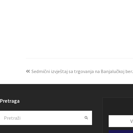
Sedmični izvještaj sa trgovanja na Banjalučkoj berzi
Pretraga
Search
Submit
Vaša
email