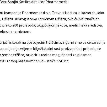
za Fenu Sanjin Kotlica direktor Pharmameda.
ru kompanije Pharmamed d.o.o. Travnik Kotlica je kazao da, iako
 tržištu Bliskog istoka i afričkom tržištu, ovo će biti značajan
 preko 200 proizvoda, uključujući lijekove, medicinska sredstva,
posebnom namjenom.
 jači iskorak na postojećim tržištima. Sigurni smo da će saradnja
sljednje vrijeme bilježi stalni rast proizvodnje i prihoda, te
nozemna tržišta, otvoriti i realne mogućnosti za plasman
i razvoj naše kompanije – ističe Kotlica.