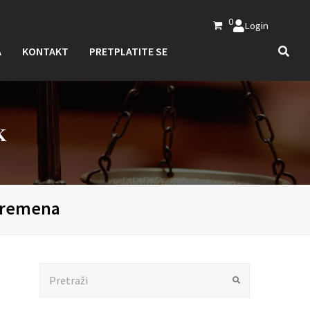
0
Login
A
KONTAKT
PRETPLATITE SE
K
 vremena
Search
Submit