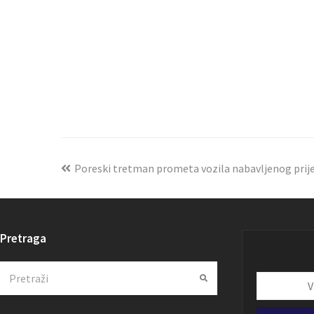
Poreski tretman prometa vozila nabavljenog prije
Pretraga
Search
Submit
Vaša
email