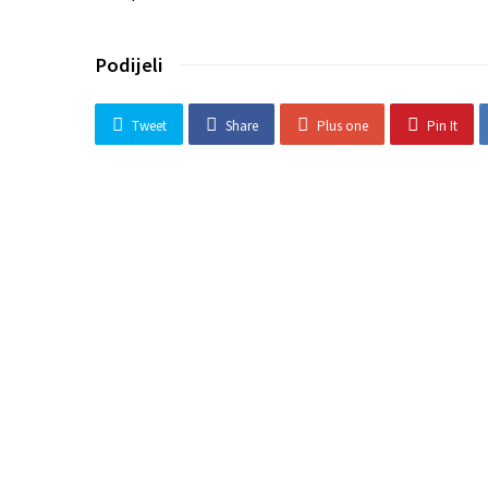
Podijeli
Tweet
Share
Plus one
Pin It