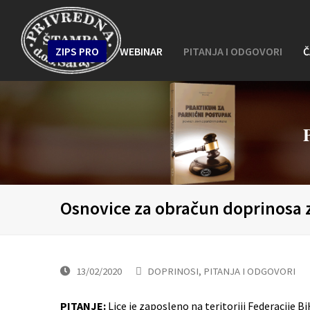
ZIPS PRO
WEBINAR
PITANJA I ODGOVORI
Č
Osnovice za obračun doprinosa
13/02/2020
DOPRINOSI
,
PITANJA I ODGOVORI
PITANJE:
Lice je zaposleno na teritoriji Federacije