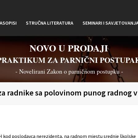
ASOPISI
STRUČNA LITERATURA
SEMINARI I SAVJETOVANJ
NOVO U PRODAJI
PRAKTIKUM ZA PARNIČNI POSTUPA
- Novelirani Zakon o parničnom postupku -
 za radnike sa polovinom punog radnog
 BiH kod poslodavca nerezidenta, na radnom mjestu srednje školske