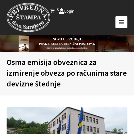
0
Login
NOVO U PRODAJI
PRAKTIKUM ZA PARNIČNI POSTUPAK
- Novelirani Zakon o parničnom postupku -
Osma emisija obveznica za
izmirenje obveza po računima stare
devizne štednje