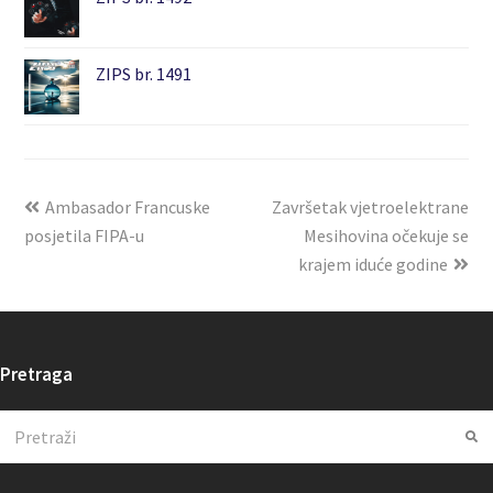
ZIPS br. 1491
Ambasador Francuske
Završetak vjetroelektrane
posjetila FIPA-u
Mesihovina očekuje se
krajem iduće godine
Pretraga
Search
Su