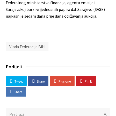
Federalnog ministarstva financija, agenta emisije i
Sarajevskoj burzi vrijednosnih papira d.d. Sarajevo (SASE)
najkasnije sedam dana prije dana održavanja aukcija.
Vlada Federacije BiH
Podijeli
Tweet
Share
Plus one
Pin It
Share
Search
Submit