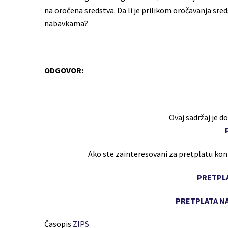
na oročena sredstva. Da li je prilikom oročavanja sr
nabavkama?
ODGOVOR:
Ovaj sadržaj je 
Ako ste zainteresovani za pretplatu ko
PRETPLA
PRETPLATA NA
Časopis
ZIPS