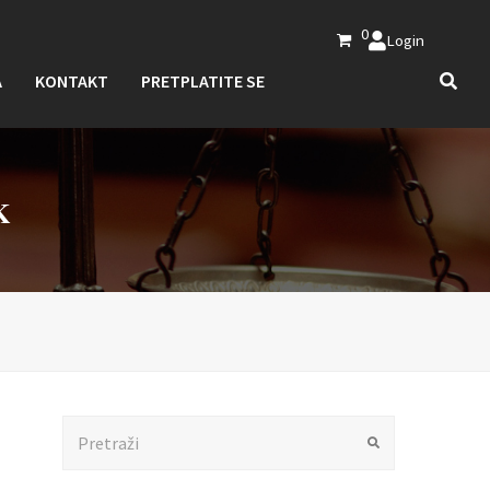
0
Login
A
KONTAKT
PRETPLATITE SE
K
Search
Submit