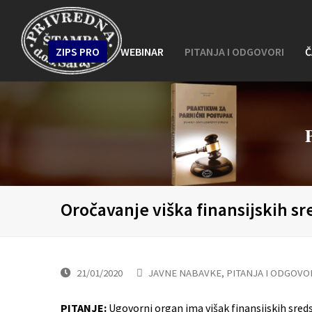
ZIPS PRO
WEBINAR
PITANJA I ODGOVORI
Č
Oročavanje viška finansijskih sr
21/01/2020
JAVNE NABAVKE
,
PITANJA I ODGOVO
PITANJE:
Ugovorni organ ima višak finansijskih sreds