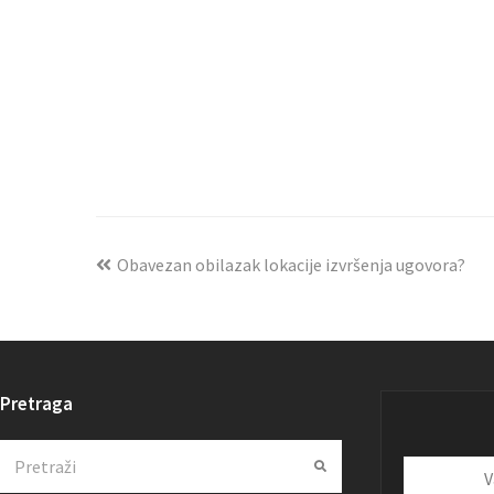
Obavezan obilazak lokacije izvršenja ugovora?
Pretraga
Search
Submit
Vaša