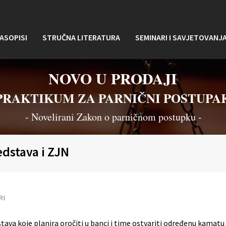
ASOPISI
STRUČNA LITERATURA
SEMINARI I SAVJETOVANJ
NOVO U PRODAJI
PRAKTIKUM ZA PARNIČNI POSTUPA
- Novelirani Zakon o parničnom postupku -
edstava i ZJN
RI
tava koje planira oročiti u banci i time ostvariti određenu kamatu