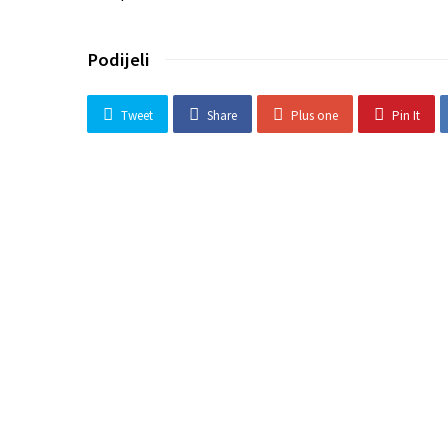
Podijeli
Tweet
Share
Plus one
Pin It