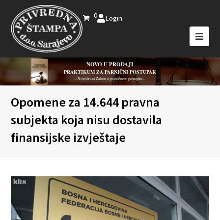
0
Login
NOVO U PRODAJI
PRAKTIKUM ZA PARNIČNI POSTUPAK
- Novelirani Zakon o parničnom postupku -
Opomene za 14.644 pravna
subjekta koja nisu dostavila
finansijske izvještaje