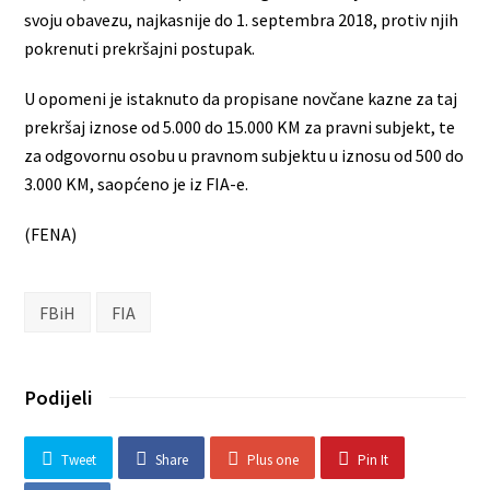
svoju obavezu, najkasnije do 1. septembra 2018, protiv njih
pokrenuti prekršajni postupak.
U opomeni je istaknuto da propisane novčane kazne za taj
prekršaj iznose od 5.000 do 15.000 KM za pravni subjekt, te
za odgovornu osobu u pravnom subjektu u iznosu od 500 do
3.000 KM, saopćeno je iz FIA-e.
(FENA)
FBiH
FIA
Podijeli
Tweet
Share
Plus one
Pin It