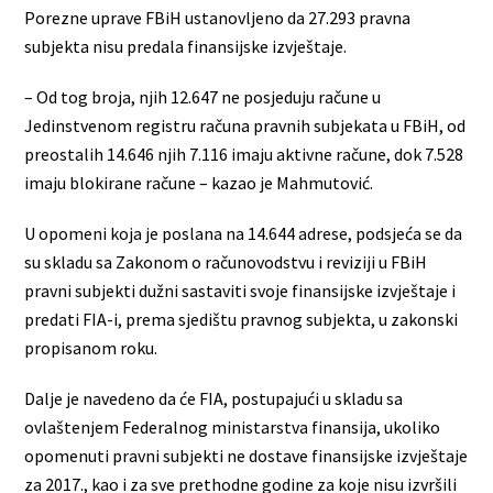
Porezne uprave FBiH ustanovljeno da 27.293 pravna
subjekta nisu predala finansijske izvještaje.
– Od tog broja, njih 12.647 ne posjeduju račune u
Jedinstvenom registru računa pravnih subjekata u FBiH, od
preostalih 14.646 njih 7.116 imaju aktivne račune, dok 7.528
imaju blokirane račune – kazao je Mahmutović.
U opomeni koja je poslana na 14.644 adrese, podsjeća se da
su skladu sa Zakonom o računovodstvu i reviziji u FBiH
pravni subjekti dužni sastaviti svoje finansijske izvještaje i
predati FIA-i, prema sjedištu pravnog subjekta, u zakonski
propisanom roku.
Dalje je navedeno da će FIA, postupajući u skladu sa
ovlaštenjem Federalnog ministarstva finansija, ukoliko
opomenuti pravni subjekti ne dostave finansijske izvještaje
za 2017., kao i za sve prethodne godine za koje nisu izvršili