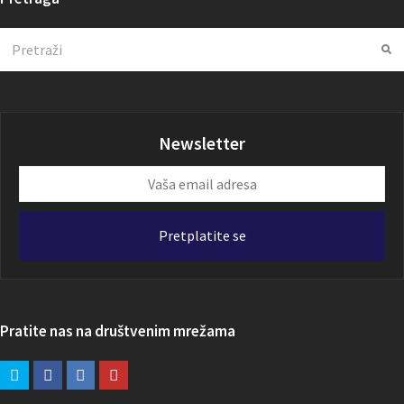
Search
Su
Newsletter
Vaša
email
adresa
Pretplatite se
Pratite nas na društvenim mrežama