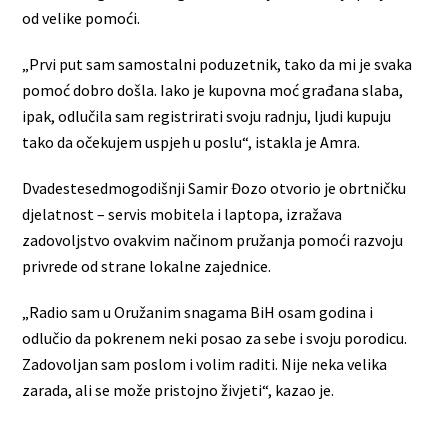
od velike pomoći.
„Prvi put sam samostalni poduzetnik, tako da mi je svaka
pomoć dobro došla. Iako je kupovna moć građana slaba,
ipak, odlučila sam registrirati svoju radnju, ljudi kupuju
tako da očekujem uspjeh u poslu“, istakla je Amra.
Dvadestesedmogodišnji Samir Đozo otvorio je obrtničku
djelatnost – servis mobitela i laptopa, izražava
zadovoljstvo ovakvim načinom pružanja pomoći razvoju
privrede od strane lokalne zajednice.
„Radio sam u Oružanim snagama BiH osam godina i
odlučio da pokrenem neki posao za sebe i svoju porodicu.
Zadovoljan sam poslom i volim raditi. Nije neka velika
zarada, ali se može pristojno živjeti“, kazao je.