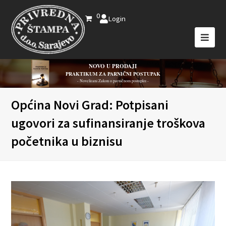
0
Login
NOVO U PRODAJI
PRAKTIKUM ZA PARNIČNI POSTUPAK
- Novelirani Zakon o parničnom postupku -
Općina Novi Grad: Potpisani
ugovori za sufinansiranje troškova
početnika u biznisu