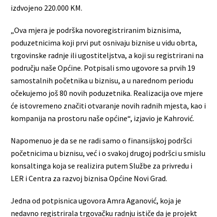
izdvojeno 220.000 KM.
„Ova mjera je podrška novoregistriranim biznisima,
poduzetnicima koji prvi put osnivaju biznise u vidu obrta,
trgovinske radnje ili ugostiteljstva, a koji su registrirani na
području naše Općine. Potpisali smo ugovore sa prvih 19
samostalnih početnika u biznisu, a u narednom periodu
očekujemo još 80 novih poduzetnika. Realizacija ove mjere
će istovremeno značiti otvaranje novih radnih mjesta, kao i
kompanija na prostoru naše općine“, izjavio je Kahrović.
Napomenuo je da se ne radi samo o finansijskoj podršci
početnicima u biznisu, već i o svakoj drugoj podršci u smislu
konsaltinga koja se realizira putem Službe za privredu i
LER i Centra za razvoj biznisa Općine Novi Grad.
Jedna od potpisnica ugovora Amra Aganović, koja je
nedavno registrirala trgovačku radnju ističe da je projekt