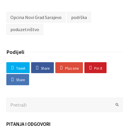
Opcina Novi Grad Sarajevo
podrška
poduzetništvo
Podijeli
Tweet
Share
Plus one
Pin It
Share
Search
Submit
PITANJA I ODGOVORI