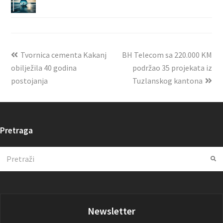
Tvornica cementa Kakanj
BH Telecom sa 220.000 KM
obilježila 40 godina
podržao 35 projekata iz
postojanja
Tuzlanskog kantona
Pretraga
Search
Su
Newsletter