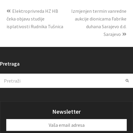
Elektroprivreda HZ HB
Izmjenjen termin vanredne
čeka objavu studije
aukcije dionicama Fabrike
isplativosti Rudnika Tušnica
duhana Sarajevo d.d.
Sarajevo
Pretraga
Search
Su
Newsletter
Vaša
email