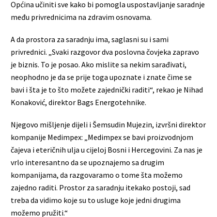
Općina učiniti sve kako bi pomogla uspostavljanje saradnje
među privrednicima na zdravim osnovama.
A da prostora za saradnju ima, saglasni su i sami
privrednici. „Svaki razgovor dva poslovna čovjeka zapravo
je biznis. To je posao. Ako mislite sa nekim sarađivati,
neophodno je da se prije toga upoznate i znate čime se
bavi i šta je to što možete zajednički raditi“, rekao je Nihad
Konaković, direktor Bags Energotehnike.
Njegovo mišljenje dijeli i Šemsudin Mujezin, izvršni direktor
kompanije Medimpex: „Medimpex se bavi proizvodnjom
čajeva i eteričnih ulja u cijeloj Bosni i Hercegovini. Za nas je
vrlo interesantno da se upoznajemo sa drugim
kompanijama, da razgovaramo o tome šta možemo
zajedno raditi. Prostor za saradnju itekako postoji, sad
treba da vidimo koje su to usluge koje jedni drugima
možemo pružiti.“