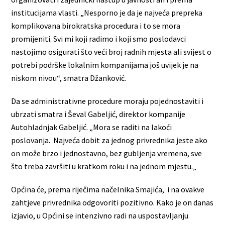
institucijama vlasti. „Nesporno je da je najveća prepreka
komplikovana birokratska procedura i to se mora
promijeniti. Svi mi koji radimo i koji smo poslodavci
nastojimo osigurati što veći broj radnih mjesta ali svijest o
potrebi podrške lokalnim kompanijama još uvijek je na
niskom nivou“, smatra Džanković.
Da se administrativne procedure moraju pojednostaviti i
ubrzati smatra i Ševal Gabeljić, direktor kompanije
Autohladnjak Gabeljić. „Mora se raditi na lakoći
poslovanja. Najveća dobit za jednog privrednika jeste ako
on može brzo i jednostavno, bez gubljenja vremena, sve
što treba završiti u kratkom roku i na jednom mjestu.„
Općina će, prema riječima načelnika Smajića, i na ovakve
zahtjeve privrednika odgovoriti pozitivno. Kako je on danas
izjavio, u Općini se intenzivno radi na uspostavljanju