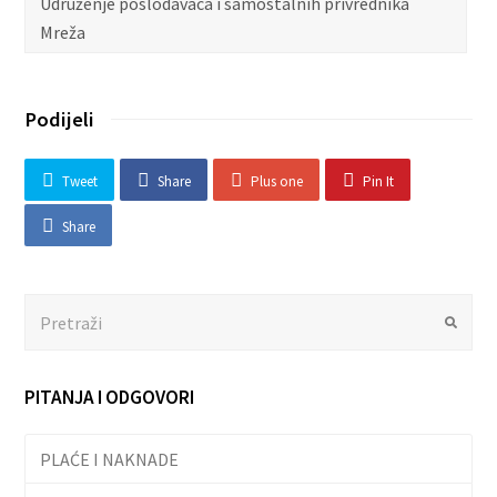
Udruženje poslodavaca i samostalnih privrednika
Mreža
Podijeli
Tweet
Share
Plus one
Pin It
Share
Search
Submit
PITANJA I ODGOVORI
PLAĆE I NAKNADE