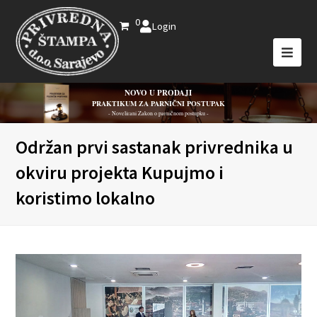
0
Login
NOVO U PRODAJI
PRAKTIKUM ZA PARNIČNI POSTUPAK
- Novelirani Zakon o parničnom postupku -
Održan prvi sastanak privrednika u
okviru projekta Kupujmo i
koristimo lokalno