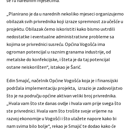
se i u narednim mjesecima.
„Planirano je da u narednih nekoliko mjeseci organizujemo
obilazak svih privrednika koji izraze spremnost za učešće u
projektu. Obilazak ćemo iskoristiti kako bismo uvtrdili
nedostatke i eventualne administrativne probleme sa
kojima se privrednici susreću. Općina Vogošća ima
ogroman potencijal u raznim granama industrije, od
metalske do konfekcijske, i šteta je da taj potencijal
ostane neiskorišten“, istakao je Šarić.
Edin Smajić, načelnik Općine Vogošća koja je i finansijski
podržala implementaciju projekta, izrazio je zadovoljstvo
što je na području općine aktivan veliki broj privrednika.
„Hvala vam što ste danas ovdje i hvala vam prije svega što
ste privrednici. Hvala vam što trošite svoje vrijeme na
razvoj ekonomije u Vogošći i što ulažete napore kako bi
nam svima bilo bolje“, rekao je Smajić te dodao kako će