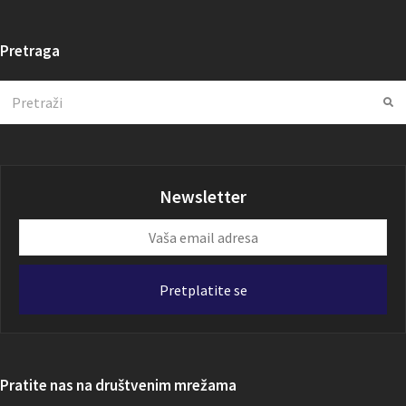
Pretraga
Search
Su
Newsletter
Vaša
email
adresa
Pretplatite se
Pratite nas na društvenim mrežama