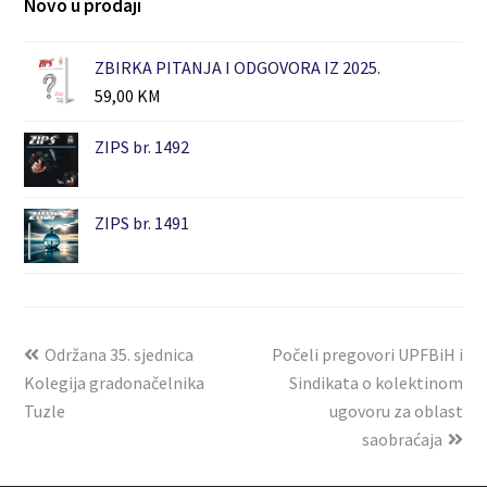
Novo u prodaji
ZBIRKA PITANJA I ODGOVORA IZ 2025.
59,00
KM
ZIPS br. 1492
ZIPS br. 1491
Održana 35. sjednica
Počeli pregovori UPFBiH i
Kolegija gradonačelnika
Sindikata o kolektinom
Tuzle
ugovoru za oblast
saobraćaja