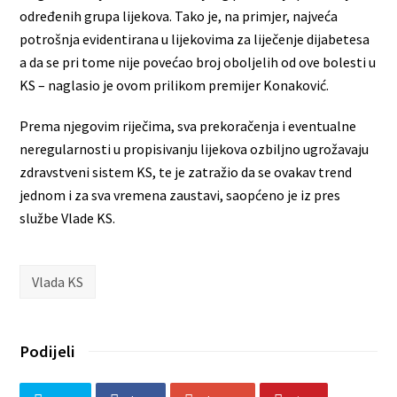
određenih grupa lijekova. Tako je, na primjer, najveća
potrošnja evidentirana u lijekovima za liječenje dijabetesa
a da se pri tome nije povećao broj oboljelih od ove bolesti u
KS – naglasio je ovom prilikom premijer Konaković.
Prema njegovim riječima, sva prekoračenja i eventualne
neregularnosti u propisivanju lijekova ozbiljno ugrožavaju
zdravstveni sistem KS, te je zatražio da se ovakav trend
jednom i za sva vremena zaustavi, saopćeno je iz pres
službe Vlade KS.
Vlada KS
Podijeli