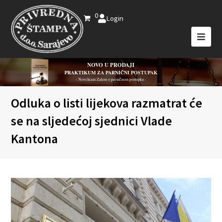
0
Login
NOVO U PRODAJI
PRAKTIKUM ZA PARNIČNI POSTUPAK
- Novelirani Zakon o parničnom postupku -
Odluka o listi lijekova razmatrat će
se na sljedećoj sjednici Vlade
Kantona