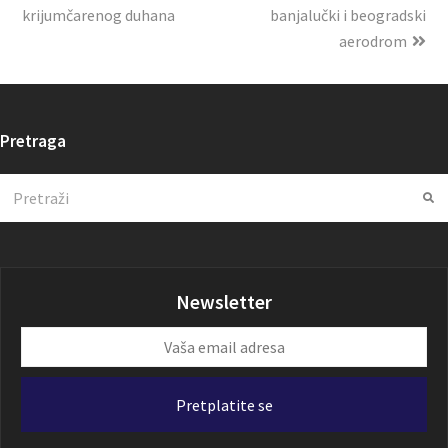
krijumčarenog duhana
banjalučki i beogradski
aerodrom
Pretraga
Search
Su
Newsletter
Vaša
email
adresa
Pretplatite se