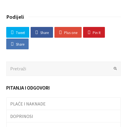
Podijeli
Tweet
Share
Plus one
Pin It
Share
Search
Submit
PITANJA I ODGOVORI
PLAĆE I NAKNADE
DOPRINOSI