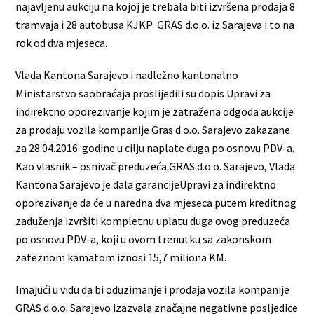
najavljenu aukciju na kojoj je trebala biti izvršena prodaja 8
tramvaja i 28 autobusa KJKP GRAS d.o.o. iz Sarajeva i to na
rok od dva mjeseca.
Vlada Kantona Sarajevo i nadležno kantonalno
Ministarstvo saobraćaja proslijedili su dopis Upravi za
indirektno oporezivanje kojim je zatražena odgoda aukcije
za prodaju vozila kompanije Gras d.o.o. Sarajevo zakazane
za 28.04.2016. godine u cilju naplate duga po osnovu PDV-a.
Kao vlasnik – osnivač preduzeća GRAS d.o.o. Sarajevo, Vlada
Kantona Sarajevo je dala garancijeUpravi za indirektno
oporezivanje da će u naredna dva mjeseca putem kreditnog
zaduženja izvršiti kompletnu uplatu duga ovog preduzeća
po osnovu PDV-a, koji u ovom trenutku sa zakonskom
zateznom kamatom iznosi 15,7 miliona KM.
Imajući u vidu da bi oduzimanje i prodaja vozila kompanije
GRAS d.o.o. Sarajevo izazvala značajne negativne posljedice