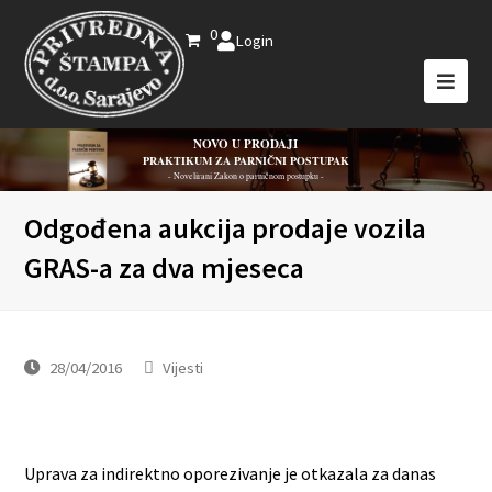
0
Login
NOVO U PRODAJI
PRAKTIKUM ZA PARNIČNI POSTUPAK
- Novelirani Zakon o parničnom postupku -
Odgođena aukcija prodaje vozila
GRAS-a za dva mjeseca
28/04/2016
Vijesti
Uprava za indirektno oporezivanje je otkazala za danas