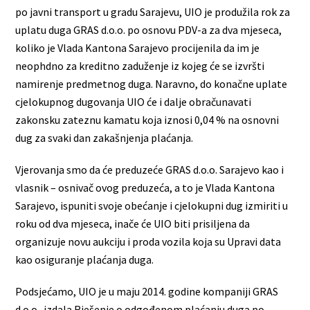
po javni transport u gradu Sarajevu, UIO je produžila rok za
uplatu duga GRAS d.o.o. po osnovu PDV-a za dva mjeseca,
koliko je Vlada Kantona Sarajevo procijenila da im je
neophdno za kreditno zaduženje iz kojeg će se izvršti
namirenje predmetnog duga. Naravno, do konačne uplate
cjelokupnog dugovanja UIO će i dalje obračunavati
zakonsku zateznu kamatu koja iznosi 0,04 % na osnovni
dug za svaki dan zakašnjenja plaćanja.
Vjerovanja smo da će preduzeće GRAS d.o.o. Sarajevo kao i
vlasnik – osnivač ovog preduzeća, a to je Vlada Kantona
Sarajevo, ispuniti svoje obećanje i cjelokupni dug izmiriti u
roku od dva mjeseca, inače će UIO biti prisiljena da
organizuje novu aukciju i proda vozila koja su Upravi data
kao osiguranje plaćanja duga.
Podsjećamo, UIO je u maju 2014. godine kompaniji GRAS
d.o.o. izdala Rješenje o odgođenom plaćanju duga po