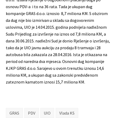
osnovu PDV-a i to na 36 rata. Tada je ukupan dug
kompanije GRAS d.o.o. iznosio 8,7 miliona KM. S obzirom
da dug nije bio izmirivan u skladu sa dogovorenim
uslovima, UIO je 14.04.2015. godina podnijela nadležnom
Sudu Prijedlog za izvršenje na iznos od 7,8 miliona KM, a
dana 30.06.2015. nadležni Sud je donio Rješenje o izvršenju,
tako da je UIO javnu aukciju za prodaju 8 tramvaja i 28
autobusa bila zakazala za 28.04.2016. Ista je otkazana na
period od naredna dva mjeseca. Osnovni dug kompanije
KJKP GRAS d.o.o. Sarajevo u ovom trenutku iznosu 14,6
miliona KM, a ukupan dug sa zakonski predviđenom
zateznom kamatom iznosi 15,7 miliona KM.
GRAS
PDV
UIO
Vlada KS