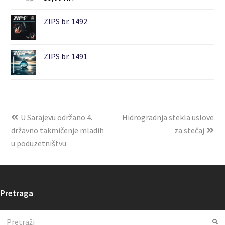
ZIPS br. 1492
ZIPS br. 1491
U Sarajevu održano 4.
Hidrogradnja stekla uslove
državno takmičenje mladih
za stečaj
u poduzetništvu
Pretraga
Search
Su