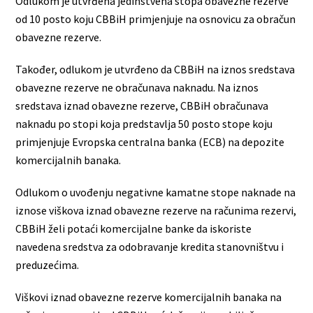
Odlukom je utvrđena jedinstvena stopa obavezne rezerve
od 10 posto koju CBBiH primjenjuje na osnovicu za obračun
obavezne rezerve.
Također, odlukom je utvrđeno da CBBiH na iznos sredstava
obavezne rezerve ne obračunava naknadu. Na iznos
sredstava iznad obavezne rezerve, CBBiH obračunava
naknadu po stopi koja predstavlja 50 posto stope koju
primjenjuje Evropska centralna banka (ECB) na depozite
komercijalnih banaka.
Odlukom o uvođenju negativne kamatne stope naknade na
iznose viškova iznad obavezne rezerve na računima rezervi,
CBBiH želi potaći komercijalne banke da iskoriste
navedena sredstva za odobravanje kredita stanovništvu i
preduzećima.
Viškovi iznad obavezne rezerve komercijalnih banaka na