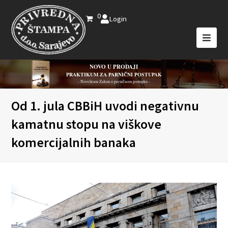
0
Login
NOVO U PRODAJI
PRAKTIKUM ZA PARNIČNI POSTUPAK
- Novelirani Zakon o parničnom postupku -
Od 1. jula CBBiH uvodi negativnu
kamatnu stopu na viškove
komercijalnih banaka