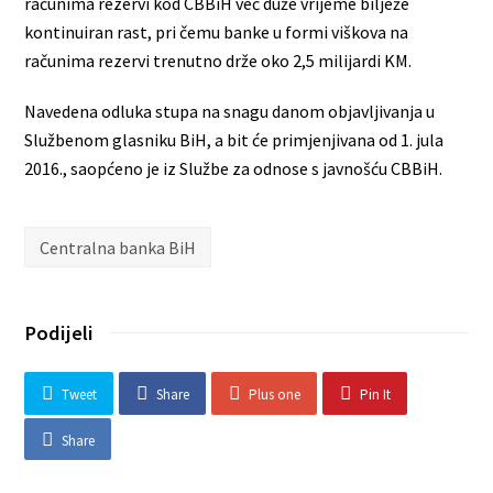
računima rezervi kod CBBiH već duže vrijeme bilježe
kontinuiran rast, pri čemu banke u formi viškova na
računima rezervi trenutno drže oko 2,5 milijardi KM.
Navedena odluka stupa na snagu danom objavljivanja u
Službenom glasniku BiH, a bit će primjenjivana od 1. jula
2016., saopćeno je iz Službe za odnose s javnošću CBBiH.
Centralna banka BiH
Podijeli
Tweet
Share
Plus one
Pin It
Share