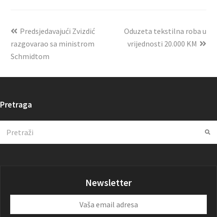
Predsjedavajući Zvizdić
Oduzeta tekstilna roba u
razgovarao sa ministrom
vrijednosti 20.000 KM
Schmidtom
Pretraga
Search
Su
Newsletter
Vaša
email