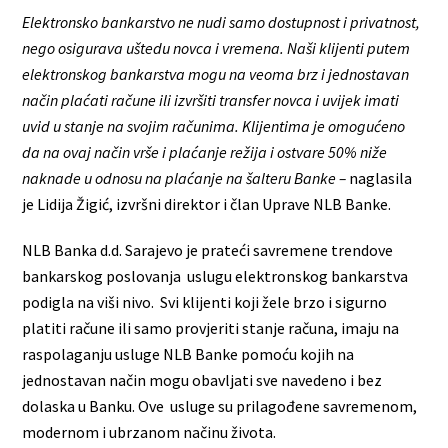
Elektronsko bankarstvo ne nudi samo dostupnost i privatnost,
nego osigurava uštedu novca i vremena. Naši klijenti putem
elektronskog bankarstva mogu na veoma brz i jednostavan
način plaćati račune ili izvršiti transfer novca i uvijek imati
uvid u stanje na svojim računima. Klijentima je omogućeno
da na ovaj način vrše i plaćanje režija i ostvare 50% niže
naknade u odnosu na plaćanje na šalteru Banke –
naglasila
je Lidija Žigić, izvršni direktor i član Uprave NLB Banke.
NLB Banka d.d. Sarajevo je prateći savremene trendove
bankarskog poslovanja uslugu elektronskog bankarstva
podigla na viši nivo. Svi klijenti koji žele brzo i sigurno
platiti račune ili samo provjeriti stanje računa, imaju na
raspolaganju usluge NLB Banke pomoću kojih na
jednostavan način mogu obavljati sve navedeno i bez
dolaska u Banku. Ove usluge su prilagođene savremenom,
modernom i ubrzanom načinu života.