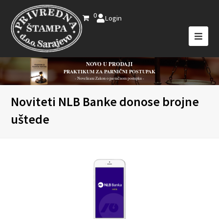
0
Login
NOVO U PRODAJI
PRAKTIKUM ZA PARNIČNI POSTUPAK
- Novelirani Zakon o parničnom postupku -
Noviteti NLB Banke donose brojne
uštede