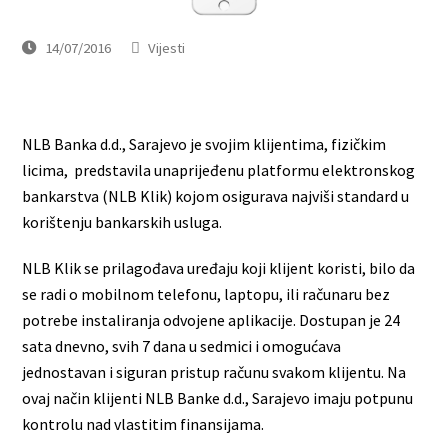
14/07/2016
Vijesti
NLB Banka d.d., Sarajevo je svojim klijentima, fizičkim
licima, predstavila unaprijeđenu platformu elektronskog
bankarstva (NLB Klik) kojom osigurava najviši standard u
korištenju bankarskih usluga.
NLB Klik se prilagođava uređaju koji klijent koristi, bilo da
se radi o mobilnom telefonu, laptopu, ili računaru bez
potrebe instaliranja odvojene aplikacije. Dostupan je 24
sata dnevno, svih 7 dana u sedmici i omogućava
jednostavan i siguran pristup računu svakom klijentu. Na
ovaj način klijenti NLB Banke d.d., Sarajevo imaju potpunu
kontrolu nad vlastitim finansijama.