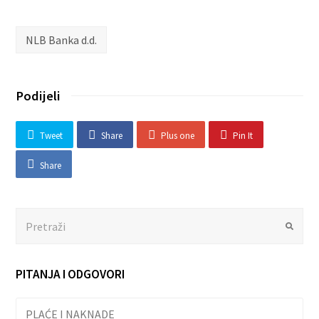
NLB Banka d.d.
Podijeli
Tweet
Share
Plus one
Pin It
Share
Search
Submit
PITANJA I ODGOVORI
PLAĆE I NAKNADE