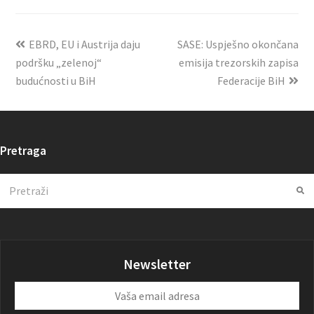
EBRD, EU i Austrija daju
SASE: Uspješno okončana
podršku „zelenoj“
emisija trezorskih zapisa
budućnosti u BiH
Federacije BiH
Pretraga
Search
Su
Newsletter
Vaša
email