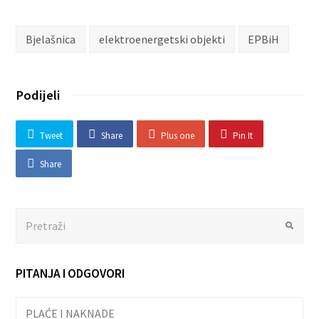
Bjelašnica
elektroenergetski objekti
EPBiH
Podijeli
Tweet
Share
Plus one
Pin It
Share
Search
Submit
PITANJA I ODGOVORI
PLAĆE I NAKNADE