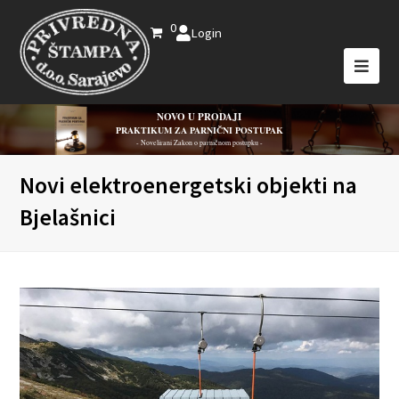
0
Login
NOVO U PRODAJI
PRAKTIKUM ZA PARNIČNI POSTUPAK
- Novelirani Zakon o parničnom postupku -
Novi elektroenergetski objekti na
Bjelašnici