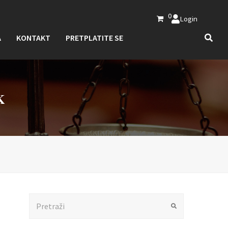
0
Login
A
KONTAKT
PRETPLATITE SE
K
Search
Submit