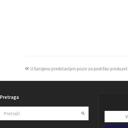
U Sarajevu predstavljen poziv za podršku preduzet
Pretraga
Search
Submit
Vaša
email