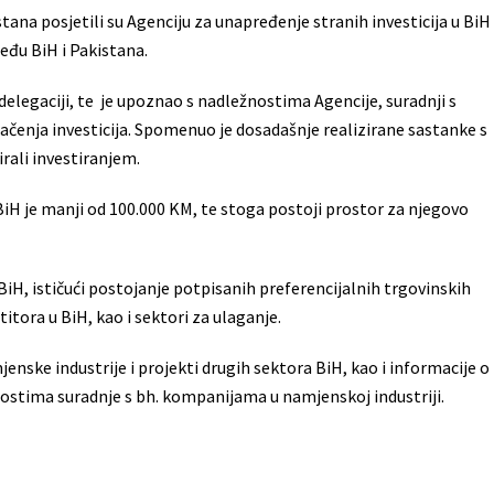
ana posjetili su Agenciju za unapređenje stranih investicija u BiH
eđu BiH i Pakistana.
delegaciji, te je upoznao s nadležnostima Agencije, suradnji s
ačenja investicija. Spomenuo je dosadašnje realizirane sastanke s
rali investiranjem.
 BiH je manji od 100.000 KM, te stoga postoji prostor za njegovo
 BiH, ističući postojanje potpisanih preferencijalnih trgovinskih
itora u BiH, kao i sektori za ulaganje.
jenske industrije i projekti drugih sektora BiH, kao i informacije o
nostima suradnje s bh. kompanijama u namjenskoj industriji.