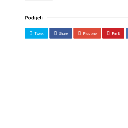
Podijeli
Tweet
Share
Plus one
Pin It