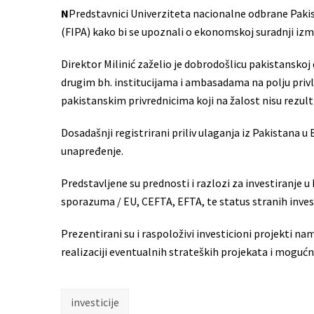
N
Predstavnici Univerziteta nacionalne odbrane Pakist
(FIPA) kako bi se upoznali o ekonomskoj suradnji izm
Direktor Milinić zaželio je dobrodošlicu pakistanskoj 
drugim bh. institucijama i ambasadama na polju privl
pakistanskim privrednicima koji na žalost nisu rezulti
Dosadašnji registrirani priliv ulaganja iz Pakistana u
unapređenje.
Predstavljene su prednosti i razlozi za investiranje u
sporazuma / EU, CEFTA, EFTA, te status stranih invest
Prezentirani su i raspoloživi investicioni projekti nam
realizaciji eventualnih strateških projekata i moguć
investicije