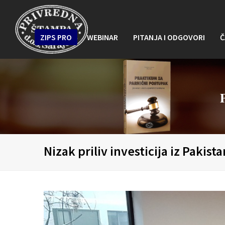
ZIPS PRO
WEBINAR
PITANJA I ODGOVORI
Č
Nizak priliv investicija iz Pakist