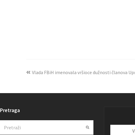
Vlada FBiH imenovala vršioce dužnosti članova U
Pretraga
Search
Submit
Vaša