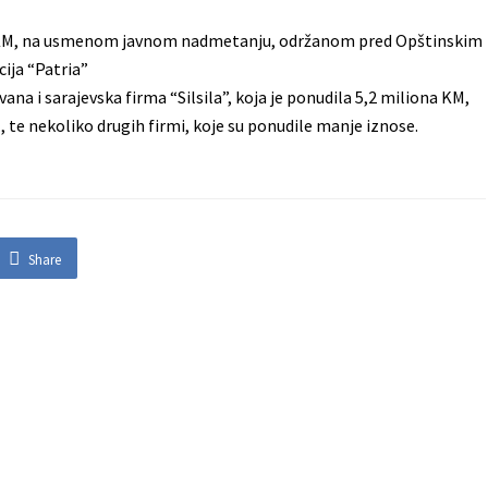
ona KM, na usmenom javnom nadmetanju, održanom pred Opštinskim
cija “Patria”
a i sarajevska firma “Silsila”, koja je ponudila 5,2 miliona KM,
 te nekoliko drugih firmi, koje su ponudile manje iznose.
Share