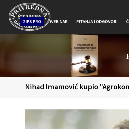
ZIPS PRO
WEBINAR
PITANJA I ODGOVORI
Č
Nihad Imamović kupio "Agroko