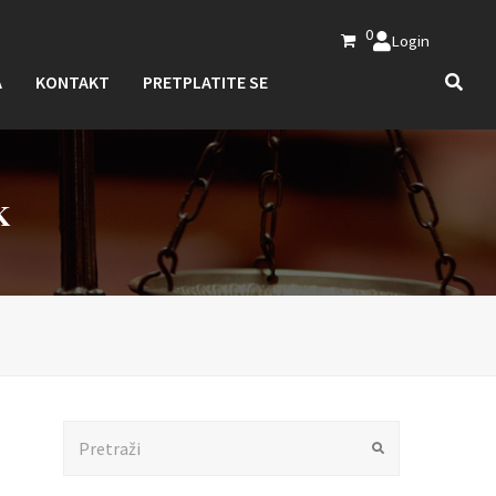
0
Login
A
KONTAKT
PRETPLATITE SE
K
Search
Submit