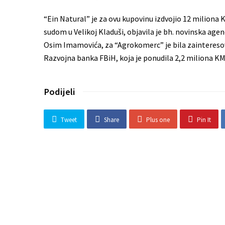
“Ein Natural” je za ovu kupovinu izdvojio 12 mili
sudom u Velikoj Kladuši, objavila je bh. novinska agen
Osim Imamovića, za “Agrokomerc” je bila zainteresovan
Razvojna banka FBiH, koja je ponudila 2,2 miliona KM,
Podijeli
Tweet
Share
Plus one
Pin It