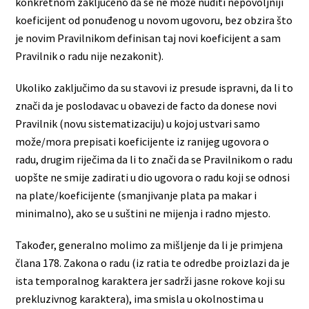
konkretnom zaključeno da se ne može nuditi nepovoljniji
koeficijent od ponuđenog u novom ugovoru, bez obzira što
je novim Pravilnikom definisan taj novi koeficijent a sam
Pravilnik o radu nije nezakonit).
Ukoliko zaključimo da su stavovi iz presude ispravni, da li to
znači da je poslodavac u obavezi de facto da donese novi
Pravilnik (novu sistematizaciju) u kojoj ustvari samo
može/mora prepisati koeficijente iz ranijeg ugovora o
radu, drugim riječima da li to znači da se Pravilnikom o radu
uopšte ne smije zadirati u dio ugovora o radu koji se odnosi
na plate/koeficijente (smanjivanje plata pa makar i
minimalno), ako se u suštini ne mijenja i radno mjesto.
Također, generalno molimo za mišljenje da li je primjena
člana 178. Zakona o radu (iz ratia te odredbe proizlazi da je
ista temporalnog karaktera jer sadrži jasne rokove koji su
prekluzivnog karaktera), ima smisla u okolnostima u