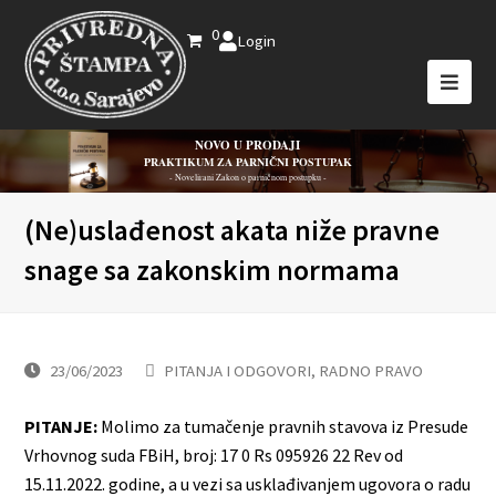
0
Login
NOVO U PRODAJI
PRAKTIKUM ZA PARNIČNI POSTUPAK
- Novelirani Zakon o parničnom postupku -
(Ne)uslađenost akata niže pravne
snage sa zakonskim normama
23/06/2023
PITANJA I ODGOVORI
,
RADNO PRAVO
PITANJE:
Molimo za tumačenje pravnih stavova iz Presude
Vrhovnog suda FBiH, broj: 17 0 Rs 095926 22 Rev od
15.11.2022. godine, a u vezi sa usklađivanjem ugovora o radu