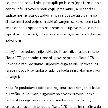
kojima poslodavci nisu postupili po istom (npr. formalno i
danas važe ugovori o radu koji u preambuli, a i u sadržaju
sadrže norme starog zakona), pa se postavlja pitanje na
šta se misli pod pojmom usklađivanjem sa zakonom (da li
se to odnosi i npr. samo na preambulu ugovora kako bi se
ispoštovala forma), odnosno šta se u ugovoru usklađuje sa
zakonom.
Pitanje:
Poslodavac nije uskladio Pravilnik o radu u roku iz
člana 177., pa samim time ni ugovore prema članu 178.
Zakona o radu do danas, slijedom čega se ide u proceduru
izrade novog Pravilnika o radu, pa kada se isti donese prvo
pitanje je:
Kako će poslodavac odnosno koji institut primijeniti kako
bi izvršio usklađivanje ugovora sa novim Pravilnikom o
radu (otkaz ugovora o radu s ponudom izmijenjenog
ugovora o radu ili institut iz člana 178.), drugim riječima da