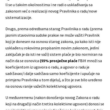
li se u takvim okolnostima i ne radi o usklađivanju sa
zakonom već o realizaciji novog Pravilnika o radu/nove
sistematizacije.
Drugo, prema odredbama starog Pravilnika o radu (prema
jasnim stavovima sudske prakse ne može važiti Pravilnik
koji je donesen na osnovu starog zakona, pa kako isti nije
usklađen u rokovima propisanim novim zakonom, jedini
zaključak je da isti ne važi) sistem plaće je bio normiran na
način da se osnovica
(55% prosječne plaće
FBiH množi sa
koeficijentom iz ugovora o radu, a ugovor o radu je
sadržavao/i dalje sadržava samo koeficijente i upućuje na
primjenu Pravilnika u tom dijelu), a što je sve bilo uređeno
na osnovu ranije važećih kolektivnog ugovora.
U međuvremenu (nakon donošenja novog Zakona o radu
koji na drugačiji način tretira kolektivne ugovore) donosi se