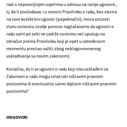
radi o nepovoljnijim uvjetima u odnosu na ranije ugovore.,
tj. da li poslodavac i u novom Pravilniku o radu, bez obzira
na novi kolektivni ugovor (pojedinačni), mora ostaviti
staru osnovicu (ovdje ponovo naglašavamo da ugovori o
radu sami po sebi ne sadrže osnovicu već upućuju na
obračun prema Pravilniku koji je opet u određenom
momentu prestao važiti zbog neblagovremenog
usklađivanja sa novim zakonom).
Konačno, da li se ugovori o radu koji nisu usklađeni sa
Zakonom o radu mogu smatrati ništavim pravnim
poslovima ili eventualno samo dijelom ništavim pravnim
poslovima?
ODGOVOR: