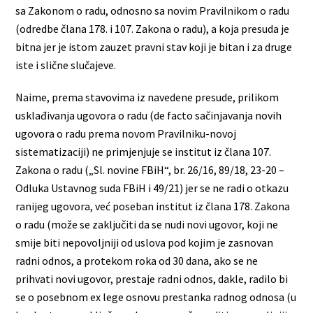
sa Zakonom o radu, odnosno sa novim Pravilnikom o radu
(odredbe člana 178. i 107. Zakona o radu), a koja presuda je
bitna jer je istom zauzet pravni stav koji je bitan i za druge
iste i slične slučajeve.
Naime, prema stavovima iz navedene presude, prilikom
usklađivanja ugovora o radu (de facto sačinjavanja novih
ugovora o radu prema novom Pravilniku-novoj
sistematizaciji) ne primjenjuje se institut iz člana 107.
Zakona o radu („Sl. novine FBiH“, br. 26/16, 89/18, 23-20 –
Odluka Ustavnog suda FBiH i 49/21) jer se ne radi o otkazu
ranijeg ugovora, već poseban institut iz člana 178. Zakona
o radu (može se zaključiti da se nudi novi ugovor, koji ne
smije biti nepovoljniji od uslova pod kojim je zasnovan
radni odnos, a protekom roka od 30 dana, ako se ne
prihvati novi ugovor, prestaje radni odnos, dakle, radilo bi
se o posebnom ex lege osnovu prestanka radnog odnosa (u