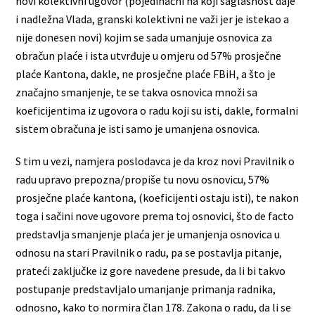
novi kolektivni ugovor (pojedinačni na koji saglasnost daje
i nadležna Vlada, granski kolektivni ne važi jer je istekao a
nije donesen novi) kojim se sada umanjuje osnovica za
obračun plaće i ista utvrđuje u omjeru od 57% prosječne
plaće Kantona, dakle, ne prosječne plaće FBiH, a što je
značajno smanjenje, te se takva osnovica množi sa
koeficijentima iz ugovora o radu koji su isti, dakle, formalni
sistem obračuna je isti samo je umanjena osnovica.
S tim u vezi, namjera poslodavca je da kroz novi Pravilnik o
radu upravo prepozna/propiše tu novu osnovicu, 57%
prosječne plaće kantona, (koeficijenti ostaju isti), te nakon
toga i sačini nove ugovore prema toj osnovici, što de facto
predstavlja smanjenje plaća jer je umanjenja osnovica u
odnosu na stari Pravilnik o radu, pa se postavlja pitanje,
prateći zaključke iz gore navedene presude, da li bi takvo
postupanje predstavljalo umanjanje primanja radnika,
odnosno, kako to normira član 178. Zakona o radu, da li se