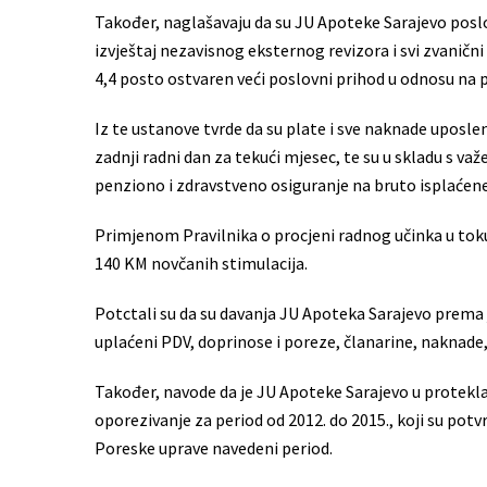
Također, naglašavaju da su JU Apoteke Sarajevo poslo
izvještaj nezavisnog eksternog revizora i svi zvanični
4,4 posto ostvaren veći poslovni prihod u odnosu na
Iz te ustanove tvrde da su plate i sve naknade uposle
zadnji radni dan za tekući mjesec, te su u skladu s v
penziono i zdravstveno osiguranje na bruto isplaćene
Primjenom Pravilnika o procjeni radnog učinka u toku 
140 KM novčanih stimulacija.
Potctali su da su davanja JU Apoteka Sarajevo prema
uplaćeni PDV, doprinose i poreze, članarine, naknade, 
Također, navode da je JU Apoteke Sarajevo u protekl
oporezivanje za period od 2012. do 2015., koji su potvr
Poreske uprave navedeni period.