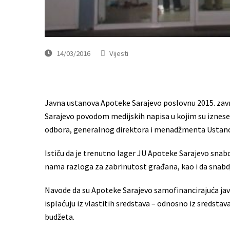
14/03/2016
Vijesti
Javna ustanova Apoteke Sarajevo poslovnu 2015. završ
Sarajevo povodom medijskih napisa u kojim su iznese
odbora, generalnog direktora i menadžmenta Ustanove
Ističu da je trenutno lager JU Apoteke Sarajevo snab
nama razloga za zabrinutost građana, kao i da snab
Navode da su Apoteke Sarajevo samofinancirajuća javn
isplaćuju iz vlastitih sredstava – odnosno iz sredsta
budžeta.