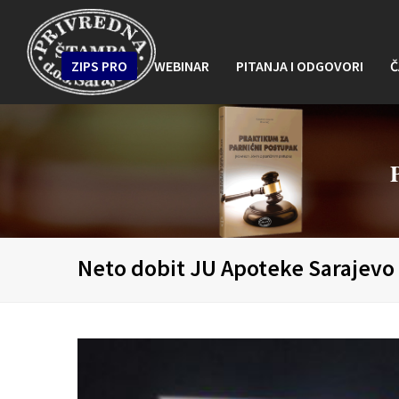
ZIPS PRO
WEBINAR
PITANJA I ODGOVORI
Č
Neto dobit JU Apoteke Sarajevo z