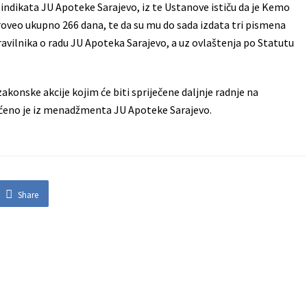
 sindikata JU Apoteke Sarajevo, iz te Ustanove ističu da je Kemo
roveo ukupno 266 dana, te da su mu do sada izdata tri pismena
vilnika o radu JU Apoteka Sarajevo, a uz ovlaštenja po Statutu
konske akcije kojim će biti spriječene daljnje radnje na
pćeno je iz menadžmenta JU Apoteke Sarajevo.
Share