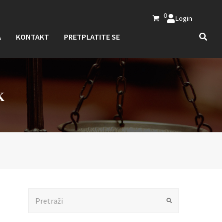
0
Login
A
KONTAKT
PRETPLATITE SE
K
Search
Submit