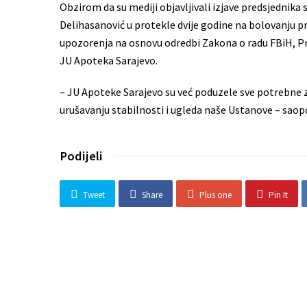
Obzirom da su mediji objavljivali izjave predsjednika
Delihasanović u protekle dvije godine na bolovanju p
upozorenja na osnovu odredbi Zakona o radu FBiH, Pra
JU Apoteka Sarajevo.
– JU Apoteke Sarajevo su već poduzele sve potrebne za
urušavanju stabilnosti i ugleda naše Ustanove – sao
Podijeli
Tweet
Share
Plus one
Pin It