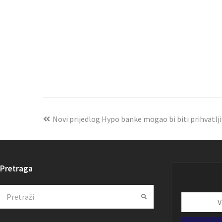
Novi prijedlog Hypo banke mogao bi biti prihvatlji
Pretraga
Search
Submit
Vaša
email