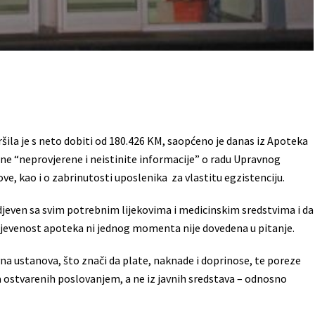
ila je s neto dobiti od 180.426 KM, saopćeno je danas iz Apoteka
ne “neprovjerene i neistinite informacije” o radu Upravnog
, kao i o zabrinutosti uposlenika za vlastitu egzistenciju.
djeven sa svim potrebnim lijekovima i medicinskim sredstvima i da
djevenost apoteka ni jednog momenta nije dovedena u pitanje.
a ustanova, što znači da plate, naknade i doprinose, te poreze
va ostvarenih poslovanjem, a ne iz javnih sredstava – odnosno