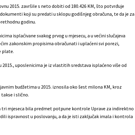
vnu 2015. završile s neto dobiti od 180.426 KM, što potvrđuje
 dokumenti koji su predati u sklopu godišnjeg obračuna, te da je za
 prethodnu godinu.
nicima isplaćivane svakog prvog u mjesecu, a u većini slučajeva
ažećim zakonskim propisima obračunati i uplaćeni svi porezi,
 plate.
2015., uposlenicima je iz vlastitih sredstava isplaćeno više od
 javnim budžetima u 2015. iznosila oko šest milona KM, kroz
takse i slično.
a tri mjeseca bila predmet potpune kontrole Uprave za indirektno
dili ispravnost u poslovanju, a da je isti zaključak imala i kontrola