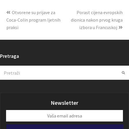
Otvorene su prijave za
Porast cijena evropskih
Coca-Colin program ljetnih
dionica nakon prvog kruga
praksi
izbora u Francuskoj
Pretraga
Search
Su
Newsletter
Vaša
email
adresa