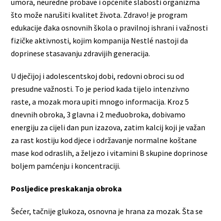
umora, neuredne probave i općenite slabosti organizma
što može narušiti kvalitet života. Zdravo! je program
edukacije đaka osnovnih škola o pravilnoj ishrani i važnosti
fizičke aktivnosti, kojim kompanija Nestlé nastoji da
doprinese stasavanju zdravijih generacija.
U dječijoj i adolescentskoj dobi, redovni obroci su od
presudne važnosti. To je period kada tijelo intenzivno
raste, a mozak mora upiti mnogo informacija. Kroz 5
dnevnih obroka, 3 glavna i 2 međuobroka, dobivamo
energiju za cijeli dan pun izazova, zatim kalcij koji je važan
za rast kostiju kod djece i održavanje normalne koštane
mase kod odraslih, a željezo i vitamini B skupine doprinose
boljem pamćenju i koncentraciji.
Posljedice preskakanja obroka
Šećer, tačnije glukoza, osnovna je hrana za mozak. Šta se