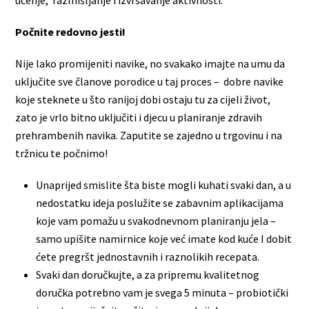
Počnite redovno jesti!
Nije lako promijeniti navike, no svakako imajte na umu da
uključite sve članove porodice u taj proces – dobre navike
koje steknete u što ranijoj dobi ostaju tu za cijeli život,
zato je vrlo bitno uključiti i djecu u planiranje zdravih
prehrambenih navika. Zaputite se zajedno u trgovinu i na
tržnicu te počnimo!
Unaprijed smislite šta biste mogli kuhati svaki dan, a u
nedostatku ideja poslužite se zabavnim aplikacijama
koje vam pomažu u svakodnevnom planiranju jela –
samo upišite namirnice koje već imate kod kuće I dobit
ćete pregršt jednostavnih i raznolikih recepata.
Svaki dan doručkujte, a za pripremu kvalitetnog
doručka potrebno vam je svega 5 minuta – probiotički