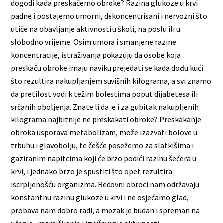
dogodi kada preskačemo obroke? Razina glukoze u krvi
padne i postajemo umorni, dekoncentrisani i nervozni što
utiče na obavljanje aktivnosti u školi, na poslu ili u
slobodno vrijeme. Osim umora i smanjene razine
koncentracije, istraživanja pokazuju da osobe koja
preskaču obroke imaju naviku prejedati se kada dođu kući
što rezultira nakupljanjem suvišnih kilograma, a svi znamo
da pretilost vodi k težim bolestima poput dijabetesa ili
srčanih oboljenja. Znate li da je i za gubitak nakupljenih
kilograma najbitnije ne preskakati obroke? Preskakanje
obroka usporava metabolizam, može izazvati bolove u
trbuhu i glavobolju, te češće posežemo za slatkišima i
gaziranim napitcima koji će brzo podići razinu šećera u
krvi, i jednako brzo je spustiti što opet rezultira
iscrpljenošću organizma. Redovni obroci nam održavaju
konstantnu razinu glukoze u krvi i ne osjećamo glad,
probava nam dobro radi, a mozak je budan i spreman na
učenje, razmišljanje i izvršavanje aktivnosti.