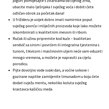
jogurt pomiješajte s žitaricama od cijelog zrna,
ubacite malo lješnjaka I svježeg voća i dobiti ćete
odličan obrok za početak dana!
U frižideru je uvijek dobro imati namirnice poput
svježeg povrća i mliječnih proizvoda koje lako možete
iskombinirati s kvalitetnim mesom ili ribom.
Ručak ili užinu pripremite kod kuće – kvalitetan
sendvič sa sirom i povrćem ili integralna tjestenina s
tunom, tikvicom i maslinovim uljem neće vam oduzeti
mnogo vremena, a možete je napraviti za cijelu
porodicu.
Pijte dovoljno vode svaki dan, a voćne sokove i
gazirane napitke zamiijenite limunadom u koju ćete
dodati svježu mentu, nekoliko koluta svježeg
krastavca kašičicu meda