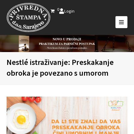
0
Login
NOVO U PRODAJI
PRAKTIKUM ZA PARNIČNI POSTUPAK
- Novelirani Zakon o parničnom postupku -
Nestlé istraživanje: Preskakanje
obroka je povezano s umorom