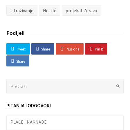
istraživanje
Nestlé
projekat Zdravo
Podijeli
Tweet
Share
Plus one
Pin It
Share
Search
Submit
PITANJA I ODGOVORI
PLAĆE I NAKNADE