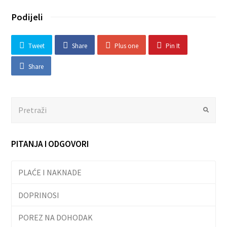
Podijeli
Tweet
Share
Plus one
Pin It
Share
Search
Submit
PITANJA I ODGOVORI
PLAĆE I NAKNADE
DOPRINOSI
POREZ NA DOHODAK