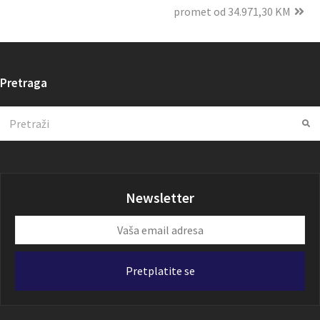
promet od 34.971,30 KM
Pretraga
Search
Su
Newsletter
Vaša
email
adresa
Pretplatite se