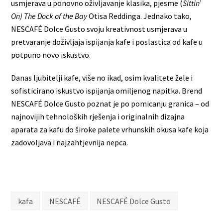
usmjerava u ponovno oživljavanje klasika, pjesme (
Sittin’
On) The Dock of the Bay
Otisa Reddinga. Jednako tako,
NESCAFÉ Dolce Gusto svoju kreativnost usmjerava u
pretvaranje doživljaja ispijanja kafe i poslastica od kafe u
potpuno novo iskustvo.
Danas ljubitelji kafe, više no ikad, osim kvalitete žele i
sofisticirano iskustvo ispijanja omiljenog napitka. Brend
NESCAFÉ Dolce Gusto poznat je po pomicanju granica – od
najnovijih tehnoloških rješenja i originalnih dizajna
aparata za kafu do široke palete vrhunskih okusa kafe koja
zadovoljava i najzahtjevnija nepca.
kafa
NESCAFÉ
NESCAFÉ Dolce Gusto