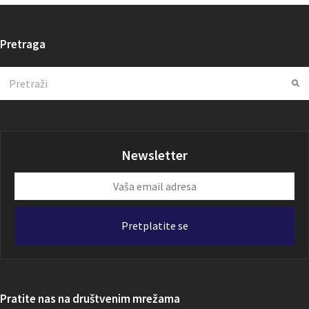
Pretraga
Search
Su
Newsletter
Vaša
email
adresa
Pretplatite se
Pratite nas na društvenim mrežama