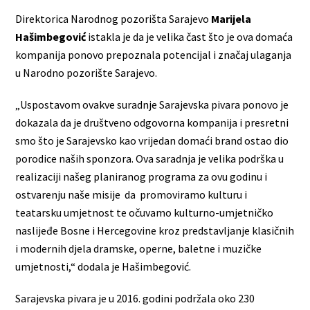
Direktorica Narodnog pozorišta Sarajevo
Marijela
Hašimbegović
istakla je da je velika čast što je ova domaća
kompanija ponovo prepoznala potencijal i značaj ulaganja
u Narodno pozorište Sarajevo.
„Uspostavom ovakve suradnje Sarajevska pivara ponovo je
dokazala da je društveno odgovorna kompanija i presretni
smo što je Sarajevsko kao vrijedan domaći brand ostao dio
porodice naših sponzora. Ova saradnja je velika podrška u
realizaciji našeg planiranog programa za ovu godinu i
ostvarenju naše misije da promoviramo kulturu i
teatarsku umjetnost te očuvamo kulturno-umjetničko
naslijeđe Bosne i Hercegovine kroz predstavljanje klasičnih
i modernih djela dramske, operne, baletne i muzičke
umjetnosti,“ dodala je Hašimbegović.
Sarajevska pivara je u 2016. godini podržala oko 230