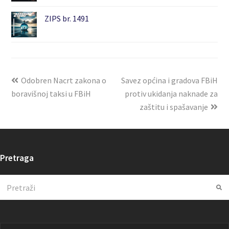
ZIPS br. 1491
Odobren Nacrt zakona o
Savez općina i gradova FBiH
boravišnoj taksi u FBiH
protiv ukidanja naknade za
zaštitu i spašavanje
Pretraga
Search
Su