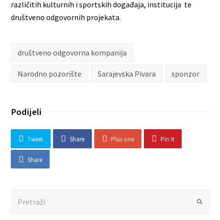
različitih kulturnih i sportskih događaja, institucija te
društveno odgovornih projekata.
društveno odgovorna kompanija
Narodno pozorište
Sarajevska Pivara
sponzor
Podijeli
Tweet
Share
Plus one
Pin It
Share
Search
Submit