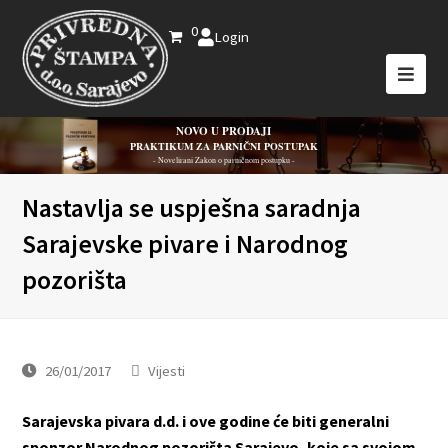
0
Login
NOVO U PRODAJI
PRAKTIKUM ZA PARNIČNI POSTUPAK
- Novelirani Zakon o parničnom postupku -
Nastavlja se uspješna saradnja
Sarajevske pivare i Narodnog
pozorišta
26/01/2017
Vijesti
Sarajevska pivara d.d. i ove godine će biti generalni
sponzor Narodnog pozorišta Sarajevo, koje sa svojom