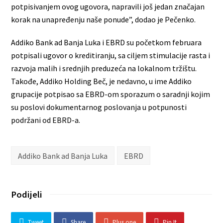
potpisivanjem ovog ugovora, napravili još jedan značajan
korak na unapređenju naše ponude”, dodao je Pečenko.
Addiko Bank ad Banja Luka i EBRD su početkom februara
potpisali ugovor o kreditiranju, sa ciljem stimulacije rasta i
razvoja malih i srednjih preduzeća na lokalnom tržištu.
Takođe, Addiko Holding Beč, je nedavno, u ime Addiko
grupacije potpisao sa EBRD-om sporazum o saradnji kojim
su poslovi dokumentarnog poslovanja u potpunosti
podržani od EBRD-a.
Addiko Bank ad Banja Luka
EBRD
Podijeli
Tweet
Share
Plus one
Pin It