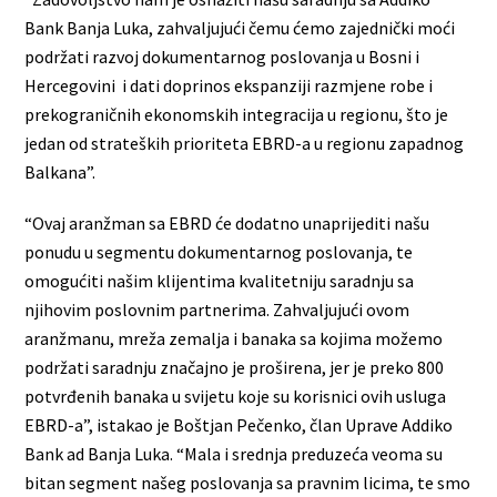
Bank Banja Luka, zahvaljujući čemu ćemo zajednički moći
podržati razvoj dokumentarnog poslovanja u Bosni i
Hercegovini i dati doprinos ekspanziji razmjene robe i
prekograničnih ekonomskih integracija u regionu, što je
jedan od strateških prioriteta EBRD-a u regionu zapadnog
Balkana”.
“Ovaj aranžman sa EBRD će dodatno unaprijediti našu
ponudu u segmentu dokumentarnog poslovanja, te
omogućiti našim klijentima kvalitetniju saradnju sa
njihovim poslovnim partnerima. Zahvaljujući ovom
aranžmanu, mreža zemalja i banaka sa kojima možemo
podržati saradnju značajno je proširena, jer je preko 800
potvrđenih banaka u svijetu koje su korisnici ovih usluga
EBRD-a”, istakao je Boštjan Pečenko, član Uprave Addiko
Bank ad Banja Luka. “Mala i srednja preduzeća veoma su
bitan segment našeg poslovanja sa pravnim licima, te smo