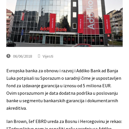
06/06/2018
Vijesti
Evropska banka za obnovu i razvoj i Addiko Bank ad Banja
Luka potpisali su Sporazum o saradnji čime je uspostavljen
fond za izdavanje garancija u iznosu od 5 miliona EUR.
Ovim sporazumom je data dodatna podrška u poslovanju
banke u segmentu bankarskih garancija i dokumentarnih
akreditiva.
Ian Brown, šef EBRD ureda za Bosnu i Hercegovinu je rekao:
“Zadovoljstvo nam je osnažiti našu saradnju sa Addiko