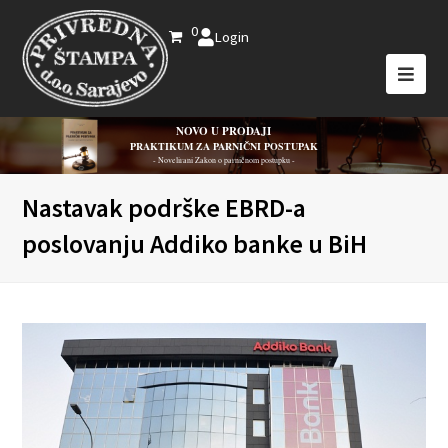
0
Login
NOVO U PRODAJI
PRAKTIKUM ZA PARNIČNI POSTUPAK
- Novelirani Zakon o parničnom postupku -
Nastavak podrške EBRD-a
poslovanju Addiko banke u BiH