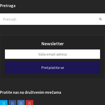
Pretraga
Search
Su
Newsletter
Vaša
email
adresa
Pretplatite se
Pratite nas na društvenim mrežama