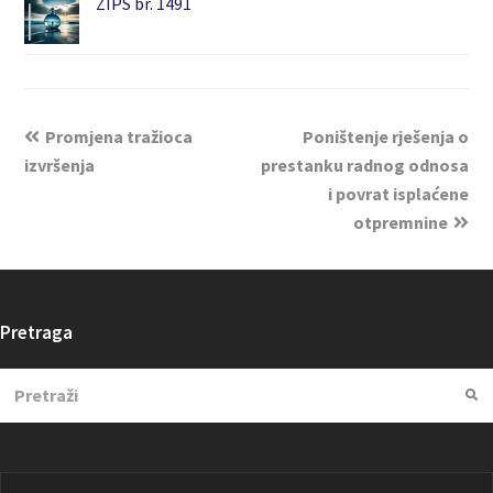
ZIPS br. 1491
Promjena tražioca
Poništenje rješenja o
izvršenja
prestanku radnog odnosa
i povrat isplaćene
otpremnine
Pretraga
Search
Su