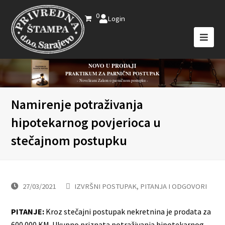
0
Login
NOVO U PRODAJI
PRAKTIKUM ZA PARNIČNI POSTUPAK
- Novelirani Zakon o parničnom postupku -
Namirenje potraživanja
hipotekarnog povjerioca u
stečajnom postupku
27/03/2021
IZVRŠNI POSTUPAK
,
PITANJA I ODGOVORI
PITANJE:
Kroz stečajni postupak nekretnina je prodata za
600.000 KM. Ukupno priznata potraživanja hipotekarnog