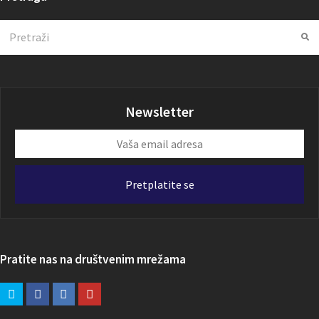
Search
Su
Newsletter
Vaša
email
adresa
Pretplatite se
Pratite nas na društvenim mrežama