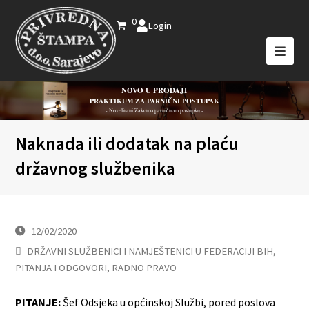
0
Login
NOVO U PRODAJI
PRAKTIKUM ZA PARNIČNI POSTUPAK
- Novelirani Zakon o parničnom postupku -
Naknada ili dodatak na plaću
državnog službenika
12/02/2020
DRŽAVNI SLUŽBENICI I NAMJEŠTENICI U FEDERACIJI BIH
,
PITANJA I ODGOVORI
,
RADNO PRAVO
PITANJE:
Šef Odsjeka u općinskoj Službi, pored poslova