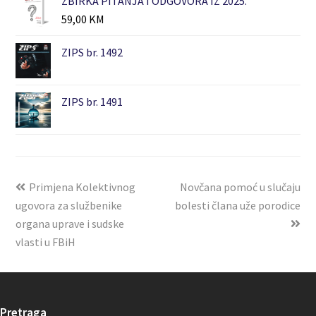
ZBIRKA PITANJA I ODGOVORA IZ 2025.
59,00
KM
ZIPS br. 1492
ZIPS br. 1491
Primjena Kolektivnog
Novčana pomoć u slučaju
ugovora za službenike
bolesti člana uže porodice
organa uprave i sudske
vlasti u FBiH
Pretraga