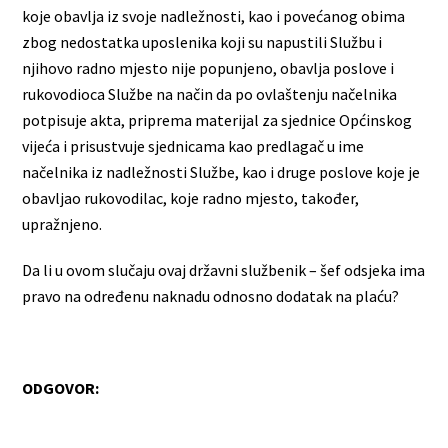
koje obavlja iz svoje nadležnosti, kao i povećanog obima
zbog nedostatka uposlenika koji su napustili Službu i
njihovo radno mjesto nije popunjeno, obavlja poslove i
rukovodioca Službe na način da po ovlaštenju načelnika
potpisuje akta, priprema materijal za sjednice Općinskog
vijeća i prisustvuje sjednicama kao predlagač u ime
načelnika iz nadležnosti Službe, kao i druge poslove koje je
obavljao rukovodilac, koje radno mjesto, također,
upražnjeno.
Da li u ovom slučaju ovaj državni službenik – šef odsjeka ima
pravo na određenu naknadu odnosno dodatak na plaću?
ODGOVOR: