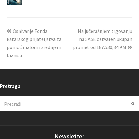
Osnivanje Fonda
Na jučerašnjem trgovanju
katarskog prijateljstva za
na SASE ostvaren ukupan
pomoć malom i srednjem
promet od 187.530,34 KM
biznisu
Pretraga
Search
Su
Newsletter