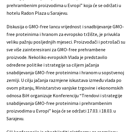
prehrambenim proizvodima u Evropi” koja će se održati u
hotelu Radon Plaza u Sarajevu.
Diskusija o GMO-free lancu vrijednost i snadbijevanje GMO-
free proteinima i hranom za evropsko tržište, je privukla
veliku pažnju posljednjih mjeseci. Proizvođači i potrošači su
sve više zainteresirani za GMO-free prehrambene
proizvode. Nekoliko evropskih Vlada je predstavilo
određene politike i strategije sa ciljem jačanja
snabdijevanja GMO-free proteinima i hranom u sopstvenoj
zemlji. U cilju jačanja razmjene iskustava između vlada po
ovom pitanju, Ministarstvo vanjske trgovine i ekonomskih
odnosa BiH organizuje Konferenciju “Trendovi i strategije
snabdijevanja GMO-free proteinima i prehrambenim
proizvodima u Evropi” koja će se održati 17.03. i 18.03. u
Sarajevu.
Cilj konferencije je obezbijediti platformu za razmijenu