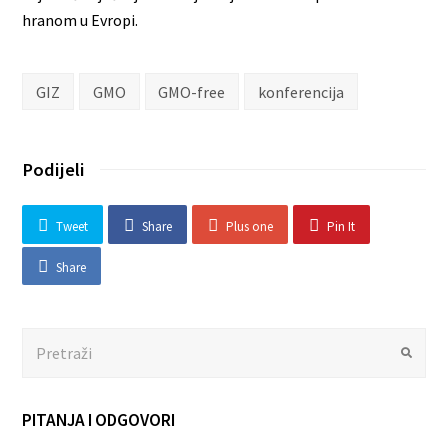
hranom u Evropi.
GIZ
GMO
GMO-free
konferencija
Podijeli
Tweet
Share
Plus one
Pin It
Share
Search
Submit
PITANJA I ODGOVORI