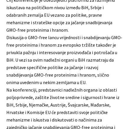
iskustava na političkom nivou između BiH, Srbije i
odabranih zemalja EU vezano za politike, pravne
mehanizme i strateške opcije za jačanje snadbijevanja
GMO-free proteinima i hranom.
Diskusija o GMO-free lancu vrijednosti i snabdijevanju GMO-
free proteinima i hranom za evropsko tržište također je
privukla pažnju i interesovanje proizvođača i potrošača u
BiH. U vezi sa ovim nadležni organi u BiH razmatraju da
predstave specifične politike za jačanje i razvoj
snabdijevanja GMO-free proteinima i hranom, slično
onima uvedenim u nekim zemljama u EU.
Na konferenciji, predstavnici nadležnih organa iz oblasti
poljoprivrede, zaštite životne sredine i sigurnosti hrane iz
BiH, Srbije, Njemačke, Austrije, Švajcarske, Mađarske,
Hrvatske i Komisije EU će predstaviti svoje političke
mehanizme i iskustva i diskutovati o načinima za
zajedničko jačanje snabdijevanja GMO-free proteinima i