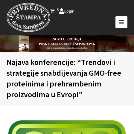
0
Login
NOVO U PRODAJI
PRAKTIKUM ZA PARNIČNI POSTUPAK
- Novelirani Zakon o parničnom postupku -
Najava konferencije: “Trendovi i
strategije snabdijevanja GMO-free
proteinima i prehrambenim
proizvodima u Evropi”