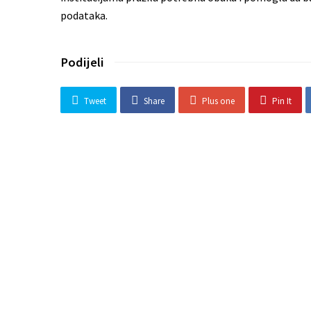
podataka.
Podijeli
Tweet
Share
Plus one
Pin It