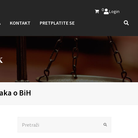
0
Login
A
KONTAKT
PRETPLATITE SE
K
aka o BiH
Search
Submit