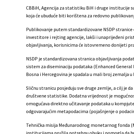
CBBiH, Agencija za statistiku BiH i druge institucije 
koja će ubuduće biti korištena za redovno publikovan
Publikovanje putem standardizovane NSDP stranice o
investitore i rejting agencije, lakši i unaprijeđeni
objavljivanja, korisnicima će istovremeno donijeti 
NSDP je standardizovana stranica objavljivanja podat
sistem za diseminaciju podataka (Enhanced General D
Bosna i Hercegovina je spadala u mali broj zemalja u 
Sličnu stranicu posjeduju sve druge zemlje, a cilj je
društvene statistike. Dodatna vrijednost je moguć
omogućava direktno učitavanje podataka u kompjuter
odgovarajućim metapodacima (pojašnjenje o podaci
Tehnička misija Međunarodnog monetarnog fonda (MMF
institucijama pružila potrebnu obuku i pomogla da b