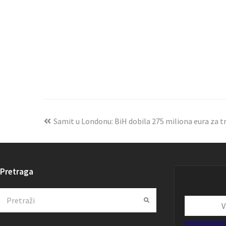
Samit u Londonu: BiH dobila 275 miliona eura za tr
Pretraga
Search
Submit
Vaša
email