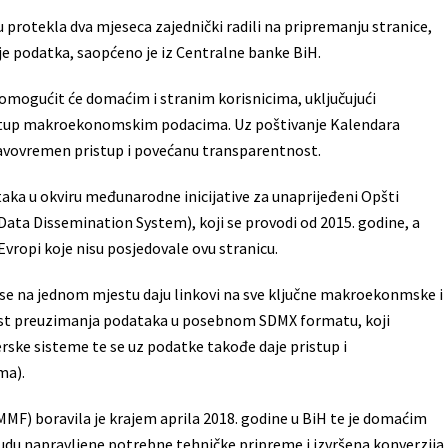
su protekla dva mjeseca zajednički radili na pripremanju stranice,
je podatka, saopćeno je iz Centralne banke BiH.
mogućit će domaćim i stranim korisnicima, uključujući
 pristup makroekonomskim podacima. Uz poštivanje Kalendara
pravovremen pristup i povećanu transparentnost.
aka u okviru međunarodne inicijative za unaprijeđeni Opšti
ata Dissemination System), koji se provodi od 2015. godine, a
Evropi koje nisu posjedovale ovu stranicu.
 da se na jednom mjestu daju linkovi na sve ključne makroekonmske i
nost preuzimanja podataka u posebnom SDMX formatu, koji
ske sisteme te se uz podatke takođe daje pristup i
ma).
) boravila je krajem aprila 2018. godine u BiH te je domaćim
udu napravljene potrebne tehničke pripreme i izvršena konverzija