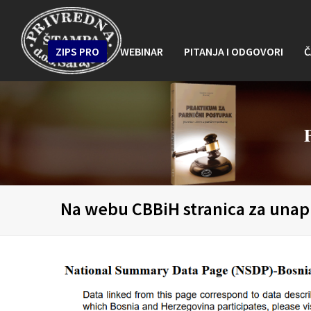
ZIPS PRO
WEBINAR
PITANJA I ODGOVORI
Č
Na webu CBBiH stranica za unapr