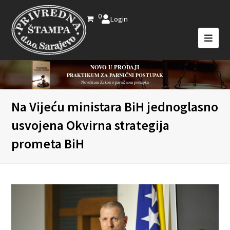
0
Login
NOVO U PRODAJI
PRAKTIKUM ZA PARNIČNI POSTUPAK
- Novelirani Zakon o parničnom postupku -
Na Vijeću ministara BiH jednoglasno
usvojena Okvirna strategija
prometa BiH