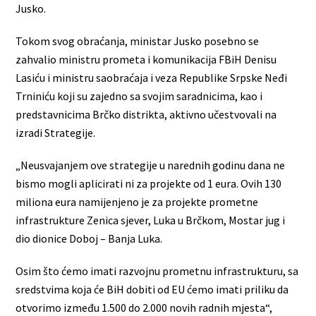
Jusko.
Tokom svog obraćanja, ministar Jusko posebno se
zahvalio ministru prometa i komunikacija FBiH Denisu
Lasiću i ministru saobraćaja i veza Republike Srpske Neđi
Trniniću koji su zajedno sa svojim saradnicima, kao i
predstavnicima Brčko distrikta, aktivno učestvovali na
izradi Strategije.
„Neusvajanjem ove strategije u narednih godinu dana ne
bismo mogli aplicirati ni za projekte od 1 eura. Ovih 130
miliona eura namijenjeno je za projekte prometne
infrastrukture Zenica sjever, Luka u Brčkom, Mostar jug i
dio dionice Doboj – Banja Luka.
Osim što ćemo imati razvojnu prometnu infrastrukturu, sa
sredstvima koja će BiH dobiti od EU ćemo imati priliku da
otvorimo između 1.500 do 2.000 novih radnih mjesta“,