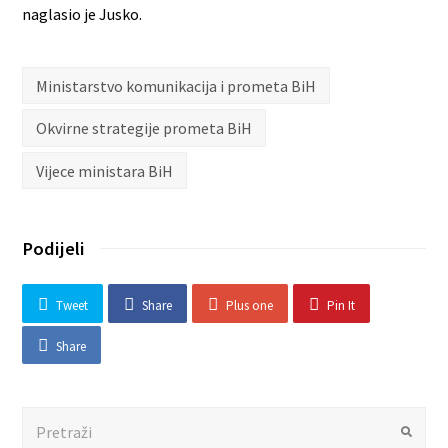
naglasio je Jusko.
Ministarstvo komunikacija i prometa BiH
Okvirne strategije prometa BiH
Vijece ministara BiH
Podijeli
Tweet
Share
Plus one
Pin It
Share
Search
Submit