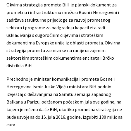
Okvirna strategija prometa BiH je planski dokument za
prometnu i infrastrukturnu mrežu u Bosni i Hercegovini i
sadržava strukturne prijedloge za razvoj prometnog
sektora i programe za nadgradnju kapaciteta radi
usklađivanja s dugoročnim ciljevima i strateškim
dokumentima Evropske unije iz oblasti prometa. Okvirna
strategija prometa zasniva se na ranije usvojenim
sektorskim strateškim dokumentima entiteta i Brčko
distrikta BiH.
Prethodno je ministar komunikacija i prometa Bosne i
Hercegovine Ismir Jusko Vijeću ministara BiH podnio
izvještaj o dešavanjima na Samitu zemalja zapadnog
Balkana u Parizu, održanom početkom jula ove godine, na
kojem je rečeno da će BiH, ukoliko prometna strategija ne
bude usvojena do 15. jula 2016. godine, izgubiti 130 miliona
eura.