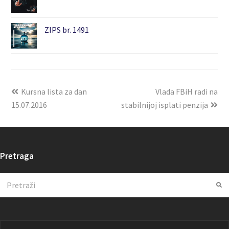
ZIPS br. 1491
Kursna lista za dan
Vlada FBiH radi na
15.07.2016
stabilnijoj isplati penzija
Pretraga
Search
Su