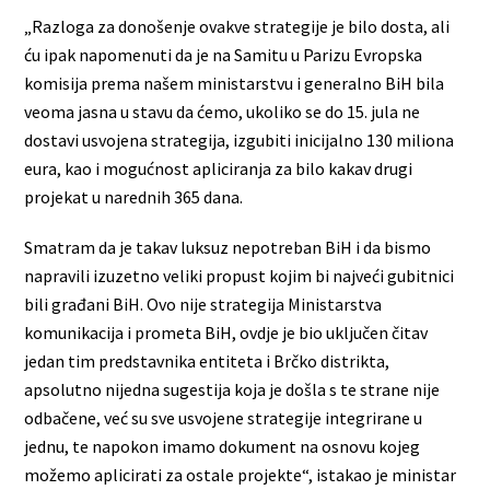
„Razloga za donošenje ovakve strategije je bilo dosta, ali
ću ipak napomenuti da je na Samitu u Parizu Evropska
komisija prema našem ministarstvu i generalno BiH bila
veoma jasna u stavu da ćemo, ukoliko se do 15. jula ne
dostavi usvojena strategija, izgubiti inicijalno 130 miliona
eura, kao i mogućnost apliciranja za bilo kakav drugi
projekat u narednih 365 dana.
Smatram da je takav luksuz nepotreban BiH i da bismo
napravili izuzetno veliki propust kojim bi najveći gubitnici
bili građani BiH. Ovo nije strategija Ministarstva
komunikacija i prometa BiH, ovdje je bio uključen čitav
jedan tim predstavnika entiteta i Brčko distrikta,
apsolutno nijedna sugestija koja je došla s te strane nije
odbačene, već su sve usvojene strategije integrirane u
jednu, te napokon imamo dokument na osnovu kojeg
možemo aplicirati za ostale projekte“, istakao je ministar