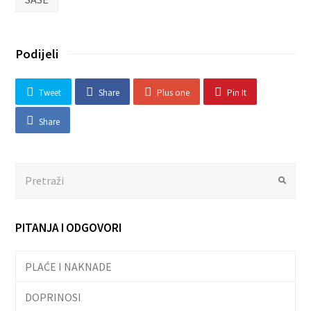
Podijeli
Tweet
Share
Plus one
Pin It
Share
Search
Submit
PITANJA I ODGOVORI
PLAĆE I NAKNADE
DOPRINOSI