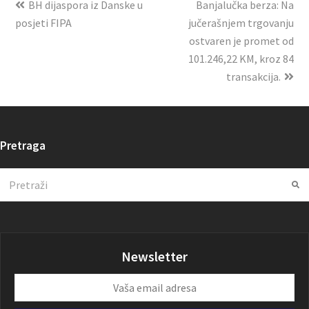
BH dijaspora iz Danske u
Banjalučka berza: Na
posjeti FIPA
jučerašnjem trgovanju
ostvaren je promet od
101.246,22 KM, kroz 84
transakcija.
Pretraga
Search
Su
Newsletter
Vaša
email