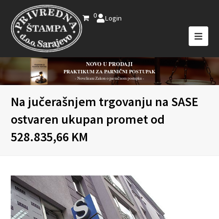
0
Login
NOVO U PRODAJI
PRAKTIKUM ZA PARNIČNI POSTUPAK
- Novelirani Zakon o parničnom postupku -
Na jučerašnjem trgovanju na SASE
ostvaren ukupan promet od
528.835,66 KM