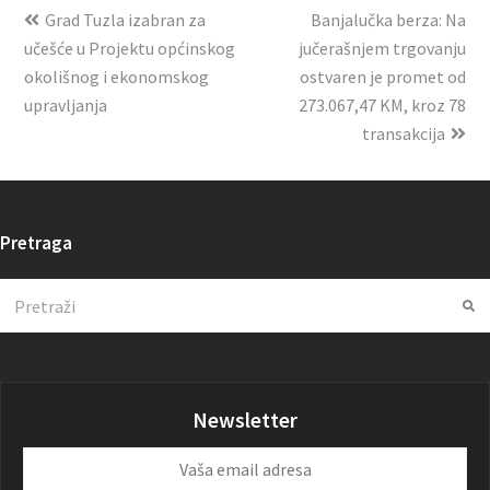
Grad Tuzla izabran za
Banjalučka berza: Na
učešće u Projektu općinskog
jučerašnjem trgovanju
okolišnog i ekonomskog
ostvaren je promet od
upravljanja
273.067,47 KM, kroz 78
transakcija
Pretraga
Search
Su
Newsletter
Vaša
email