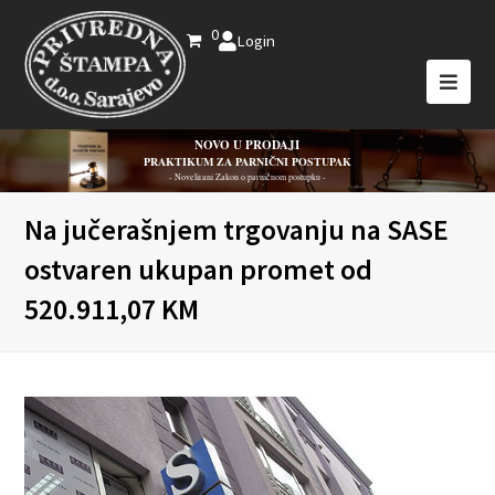
0
Login
NOVO U PRODAJI
PRAKTIKUM ZA PARNIČNI POSTUPAK
- Novelirani Zakon o parničnom postupku -
Na jučerašnjem trgovanju na SASE
ostvaren ukupan promet od
520.911,07 KM