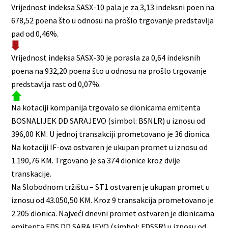
Vrijednost indeksa SASX-10 pala je za 3,13 indeksni poen na
678,52 poena što u odnosu na prošlo trgovanje predstavlja
pad od 0,46%.
Vrijednost indeksa SASX-30 je porasla za 0,64 indeksnih
poena na 932,20 poena što u odnosu na prošlo trgovanje
predstavlja rast od 0,07%.
Na kotaciji kompanija trgovalo se dionicama emitenta
BOSNALIJEK DD SARAJEVO (simbol: BSNLR) u iznosu od
396,00 KM. U jednoj transakciji prometovano je 36 dionica.
Na kotaciji IF-ova ostvaren je ukupan promet u iznosu od
1.190,76 KM. Trgovano je sa 374 dionice kroz dvije
transkacije.
Na Slobodnom tržištu – ST1 ostvaren je ukupan promet u
iznosu od 43.050,50 KM. Kroz 9 transakcija prometovano je
2.205 dionica. Najveći dnevni promet ostvaren je dionicama
emitenta FDS DD SARAJEVO (simbol: FDSSR) u iznosu od