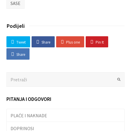
SASE
Podijeli
Tweet
Share
Plus one
Pin It
Share
Search
Submit
PITANJA I ODGOVORI
PLAĆE I NAKNADE
DOPRINOSI