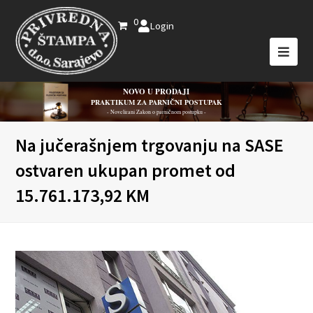
0
Login
NOVO U PRODAJI
PRAKTIKUM ZA PARNIČNI POSTUPAK
- Novelirani Zakon o parničnom postupku -
Na jučerašnjem trgovanju na SASE
ostvaren ukupan promet od
15.761.173,92 KM