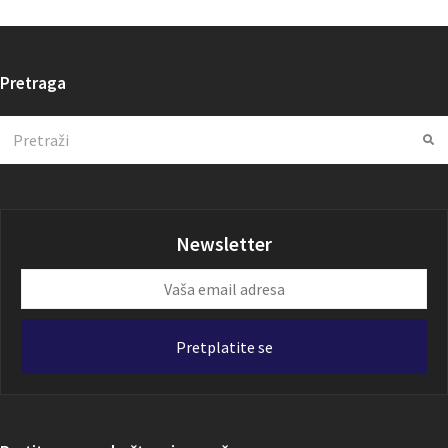
Pretraga
Search
Su
Newsletter
Vaša
email
adresa
Pretplatite se