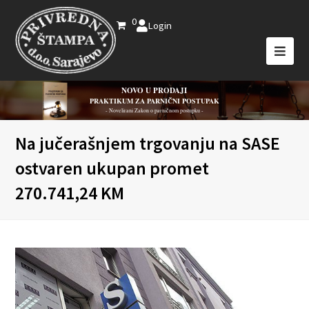
0
Login
NOVO U PRODAJI
PRAKTIKUM ZA PARNIČNI POSTUPAK
- Novelirani Zakon o parničnom postupku -
Na jučerašnjem trgovanju na SASE
ostvaren ukupan promet
270.741,24 KM