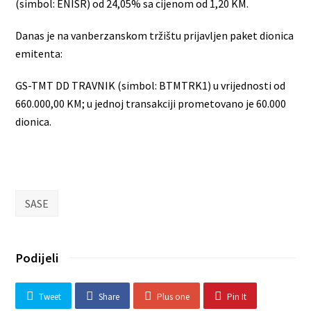
(simbol: ENISR) od 24,05% sa cijenom od 1,20 KM.
Danas je na vanberzanskom tržištu prijavljen paket dionica
emitenta:
GS-TMT DD TRAVNIK (simbol: BTMTRK1) u vrijednosti od
660.000,00 KM; u jednoj transakciji prometovano je 60.000
dionica.
SASE
Podijeli
Tweet
Share
Plus one
Pin It