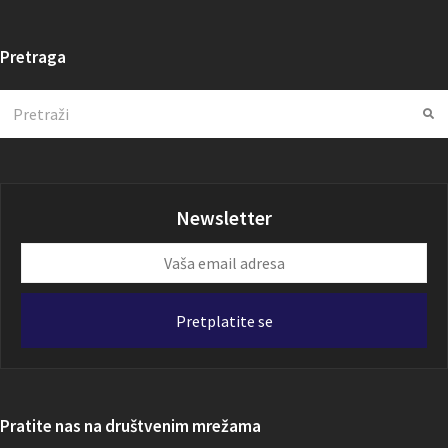
Pretraga
Search
Su
Newsletter
Vaša
email
adresa
Pretplatite se
Pratite nas na društvenim mrežama