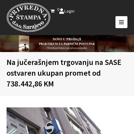
0
Login
NOVO U PRODAJI
PRAKTIKUM ZA PARNIČNI POSTUPAK
- Novelirani Zakon o parničnom postupku -
Na jučerašnjem trgovanju na SASE
ostvaren ukupan promet od
738.442,86 KM