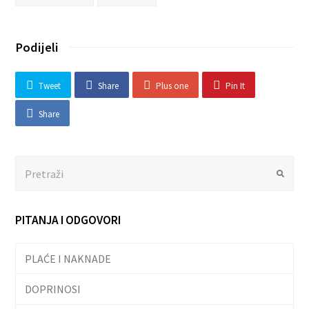
Podijeli
Tweet
Share
Plus one
Pin It
Share
Search
Submit
PITANJA I ODGOVORI
PLAĆE I NAKNADE
DOPRINOSI