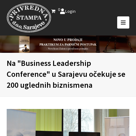
0
Login
NOVO U PRODAJI
PRAKTIKUM ZA PARNIČNI POSTUPAK
- Novelirani Zakon o parničnom postupku -
Na "Business Leadership
Conference" u Sarajevu očekuje se
200 uglednih biznismena