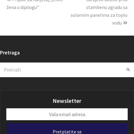
žena u dijalogu“
stambenu zgradu sa
solarnim panelima za toplu
vodu
Pretraga
Search
Su
Newsletter
Vaša
email
adresa
Pretplatite se