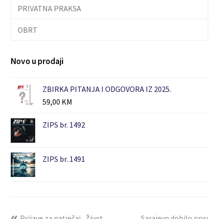
PRIVATNA PRAKSA
OBRT
Novo u prodaji
ZBIRKA PITANJA I ODGOVORA IZ 2025.
59,00
KM
ZIPS br. 1492
ZIPS br. 1491
Prijave za natječaj „Život
Sarajevo dobilo prvu