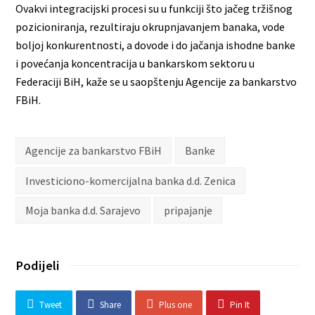
Ovakvi integracijski procesi su u funkciji što jačeg tržišnog
pozicioniranja, rezultiraju okrupnjavanjem banaka, vode
boljoj konkurentnosti, a dovode i do jačanja ishodne banke
i povećanja koncentracija u bankarskom sektoru u
Federaciji BiH, kaže se u saopštenju Agencije za bankarstvo
FBiH.
Agencije za bankarstvo FBiH
Banke
Investiciono-komercijalna banka d.d. Zenica
Moja banka d.d. Sarajevo
pripajanje
Podijeli
Tweet
Share
Plus one
Pin It