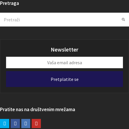
Pretraga
Search
Su
Newsletter
Vaša
email
adresa
Pretplatite se
Pratite nas na društvenim mrežama